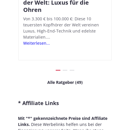
–
der Welt: Luxus für die
18.1: So richtet ihr das neue
K
A
Ohren
Hörgeräte-Feature ein
d
e
A
nn
Von 3.300 € bis 100.000 €: Diese 10
Mit iOS 18.1 und den AirPods Pro 2
In
teuersten Kopfhörer der Welt vereinen
verwandelt Apple seine In-Ear-Kopfhörer
Ko
e
We
Luxus, High-End-Technik und edelste
in kostengünstige Hörhilfen. In wenigen
ve
v
Materialien....
Schritten...
Ko
.
s
Weiterlesen...
Weiterlesen...
We
Alle Ratgeber (49)
* Affiliate Links
Mit "*" gekennzeichnete Preise sind Affiliate
Links.
Diese Werbelinks helfen uns bei der