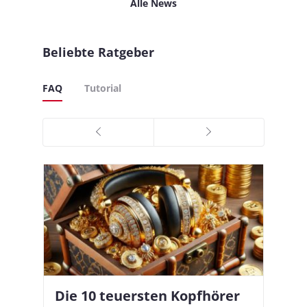
Alle News
Beliebte Ratgeber
FAQ
Tutorial
Die 10 teuersten Kopfhörer
Apple AirPods Pro 2 und iOS
I
B