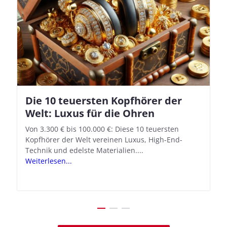
Die 10 teuersten Kopfhörer der
Apple AirPods Pro 2 und iOS 18.1:
Welt: Luxus für die Ohren
So richtet ihr das neue Hörgeräte-
Feature ein
Von 3.300 € bis 100.000 €: Diese 10 teuersten
Kopfhörer der Welt vereinen Luxus, High-End-
Mit iOS 18.1 und den AirPods Pro 2 verwandelt
Technik und edelste Materialien....
Apple seine In-Ear-Kopfhörer in kostengünstige
Weiterlesen...
Hörhilfen. In wenigen Schritten...
Weiterlesen...