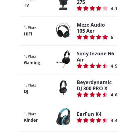
275
TV
4.1
Meze Audio
1. Platz
105 Aer
HiFi
5
Sony Inzone H6
1. Platz
Air
Gaming
4.5
Beyerdynamic
1. Platz
DJ 300 PRO X
DJ
4.6
EarFun K4
1. Platz
Kinder
4.4