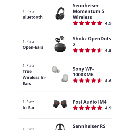
Sennheiser
Momentum 5
1. Platz
Wireless
Bluetooth
4.9
Shokz OpenDots
1. Platz
2
Open-Ears
4.5
1. Platz
Sony WF-
True
1000XM6
Wireless In-
4.6
Ears
Fosi Audio IM4
1. Platz
In-Ear
4.9
Sennheiser RS
1. Platz