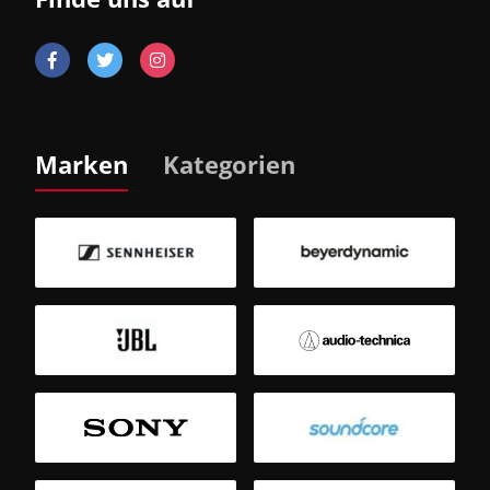
Marken
Kategorien
B
Sm
T