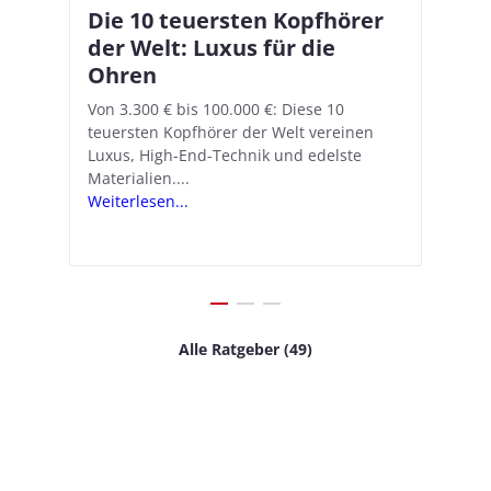
Die 10 teuersten Kopfhörer
Apple AirPods Pro 2 und iOS
I
B
–
der Welt: Luxus für die
18.1: So richtet ihr das neue
K
A
Ohren
Hörgeräte-Feature ein
d
e
A
nn
Von 3.300 € bis 100.000 €: Diese 10
Mit iOS 18.1 und den AirPods Pro 2
In
teuersten Kopfhörer der Welt vereinen
verwandelt Apple seine In-Ear-Kopfhörer
Ko
e
We
Luxus, High-End-Technik und edelste
in kostengünstige Hörhilfen. In wenigen
ve
v
Materialien....
Schritten...
Ko
.
s
Weiterlesen...
Weiterlesen...
We
Alle Ratgeber (49)