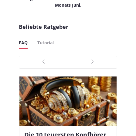
Monats Juni.
Beliebte Ratgeber
FAQ
Tutorial
Die 10 teuersten Kopfhörer
Apple AirPods Pro 2 und iOS
I
B