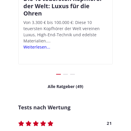
–
der Welt: Luxus für die
18.1: So richtet ihr das neue
K
A
Ohren
Hörgeräte-Feature ein
d
e
A
nn
Von 3.300 € bis 100.000 €: Diese 10
Mit iOS 18.1 und den AirPods Pro 2
In
teuersten Kopfhörer der Welt vereinen
verwandelt Apple seine In-Ear-Kopfhörer
Ko
e
We
Luxus, High-End-Technik und edelste
in kostengünstige Hörhilfen. In wenigen
ve
v
Materialien....
Schritten...
Ko
.
s
Weiterlesen...
Weiterlesen...
We
Alle Ratgeber (49)
Tests nach Wertung
21