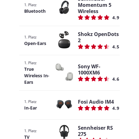
Momentum 5
1. Platz
Wireless
Bluetooth
4.9
Shokz OpenDots
1. Platz
2
Open-Ears
4.5
1. Platz
Sony WF-
True
1000XM6
Wireless In-
4.6
Ears
Fosi Audio IM4
1. Platz
In-Ear
4.9
Sennheiser RS
1. Platz
275
TV