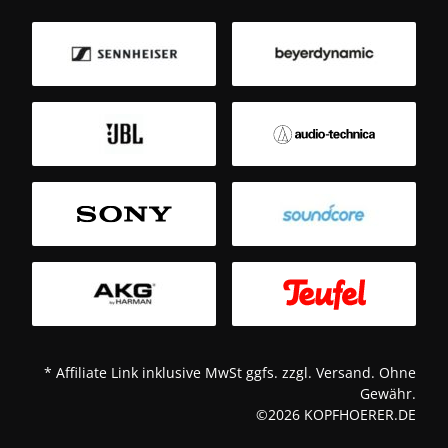
B
Sm
T
* Affiliate Link inklusive MwSt ggfs. zzgl. Versand. Ohne
Gewähr.
©2026 KOPFHOERER.DE