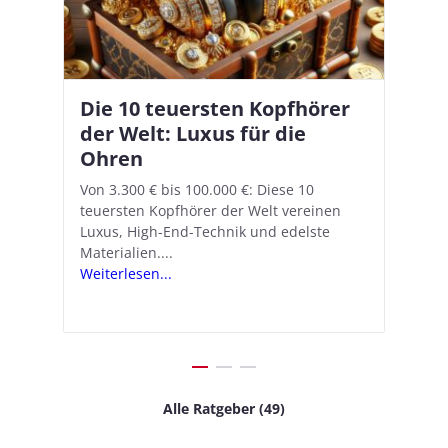
Die 10 teuersten Kopfhörer
Apple AirPods Pro 2 und iOS
I
B
–
der Welt: Luxus für die
18.1: So richtet ihr das neue
K
A
Ohren
Hörgeräte-Feature ein
d
e
A
nn
Von 3.300 € bis 100.000 €: Diese 10
Mit iOS 18.1 und den AirPods Pro 2
In
teuersten Kopfhörer der Welt vereinen
verwandelt Apple seine In-Ear-Kopfhörer
Ko
e
We
Luxus, High-End-Technik und edelste
in kostengünstige Hörhilfen. In wenigen
ve
v
Materialien....
Schritten...
Ko
.
s
Weiterlesen...
Weiterlesen...
We
Alle Ratgeber (49)