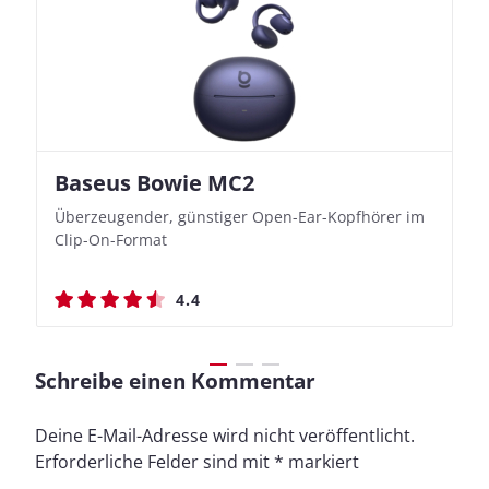
Baseus Bowie MC2
Nothing Ear (3a)
JBL Live 780NC
JBL Live 780NC
Überzeugender, günstiger Open-Ear-Kopfhörer im
Bassbetonte True Wireless In-Ears mit cleveren
Stylischer Over-Ear mit sattem Klang und
Stylischer Over-Ear mit sattem Klang und
Clip-On-Format
Aufnahmefunktionen
beeindruckender Ausdauer
beeindruckender Ausdauer
4.4
4.4
4.5
4.5
Schreibe einen Kommentar
Deine E-Mail-Adresse wird nicht veröffentlicht.
Erforderliche Felder sind mit
*
markiert