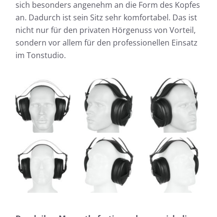
sich besonders angenehm an die Form des Kopfes
an. Dadurch ist sein Sitz sehr komfortabel. Das ist
nicht nur für den privaten Hörgenuss von Vorteil,
Messdaten für Meze Audio
sondern vor allem für den professionellen Einsatz
Empyrean II
im Tonstudio.
Fast jeder Test-Kopfhörer wird von uns geprüft:
Neben der Ermittlung des Frequenzgangs, dem
Herzstück unserer Messungen, messen wir auch die
Auswirkungen der Geräusche, die von außen nach
innen dringen.
Frequenzgang: Einfach
Frequenzgang: Detail
Außendämpfung