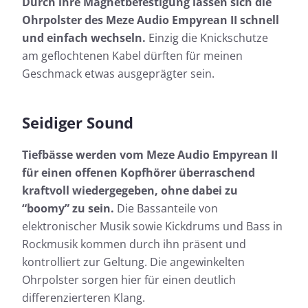
Durch ihre Magnetbefestigung lassen sich die
Ohrpolster des Meze Audio Empyrean II schnell
und einfach wechseln.
Einzig die Knickschutze
am geflochtenen Kabel dürften für meinen
Anhand des Frequenzgangs lassen sich die
Geschmack etwas ausgeprägter sein.
e
Anhand
klanglichen Eigenschaften eines Kopfhörers gut
llem
klangl
beschreiben. Die kopfhoerer.de-Messkurve bildet
d der
beschr
den hörbaren Bereich als Frequenzgang in Form
den hö
einer Kurve ab. Für den schnellen Blick bieten wir
Seidiger Sound
se-
einer 
mit der einfachen Ansicht zusätzlich noch die
dlich
mit de
Möglichkeit, die klanglichen Eigenschaften des
Tiefbässe werden vom Meze Audio Empyrean II
Möglic
Testkandidaten auf einem Blick zu beurteilen.
für einen offenen Kopfhörer überraschend
Testka
kraftvoll wiedergegeben, ohne dabei zu
Nähere Informationen zu den kopfhoerer.de-
“boomy” zu sein.
Die Bassanteile von
Messungen findet ihr hier:
elektronischer Musik sowie Kickdrums und Bass in
Rockmusik kommen durch ihn präsent und
So testen wir
kontrolliert zur Geltung. Die angewinkelten
Ohrpolster sorgen hier für einen deutlich
differenzierteren Klang.