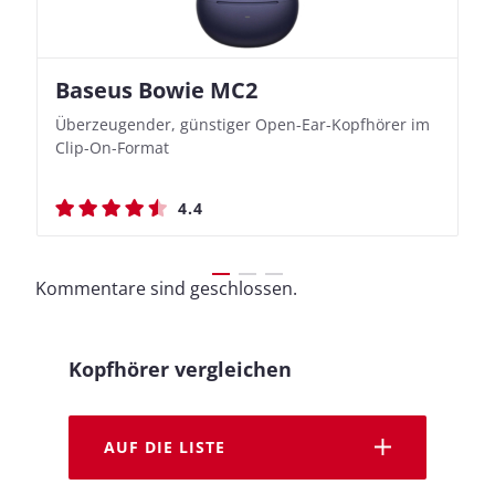
Baseus Bowie MC2
Nothing Ear (3a)
JBL Live 780NC
JBL Live 780NC
Überzeugender, günstiger Open-Ear-Kopfhörer im
Bassbetonte True Wireless In-Ears mit cleveren
Stylischer Over-Ear mit sattem Klang und
Stylischer Over-Ear mit sattem Klang und
Clip-On-Format
Aufnahmefunktionen
beeindruckender Ausdauer
beeindruckender Ausdauer
4.4
4.4
4.5
4.5
Kommentare sind geschlossen.
Kopfhörer vergleichen
AUF DIE LISTE