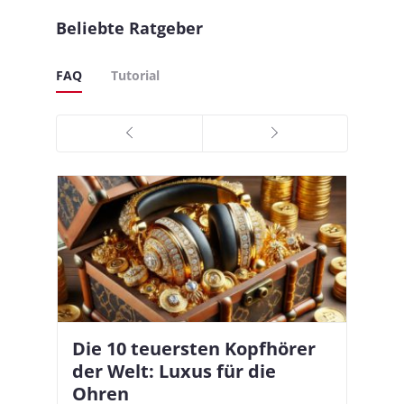
Beliebte Ratgeber
FAQ
Tutorial
Die 10 teuersten Kopfhörer
Apple AirPods Pro 2 und iOS
I
B
–
der Welt: Luxus für die
18.1: So richtet ihr das neue
K
A
Ohren
Hörgeräte-Feature ein
d
e