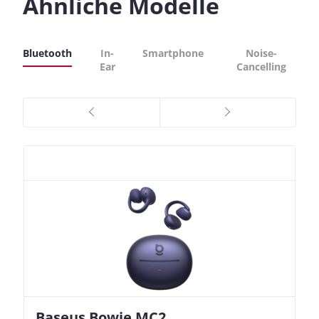
Ähnliche Modelle
Bluetooth
In-
Smartphone
Noise-
Ear
Cancelling
Baseus Bowie MC2
Nothing Ear (3a)
JBL Live 780NC
JBL Live 780NC