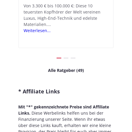
A
nn
Von 3.300 € bis 100.000 €: Diese 10
Mit iOS 18.1 und den AirPods Pro 2
In
teuersten Kopfhörer der Welt vereinen
verwandelt Apple seine In-Ear-Kopfhörer
Ko
e
We
Luxus, High-End-Technik und edelste
in kostengünstige Hörhilfen. In wenigen
ve
v
Materialien....
Schritten...
Ko
.
s
Weiterlesen...
Weiterlesen...
We
Alle Ratgeber (49)
* Affiliate Links
Mit "*" gekennzeichnete Preise sind Affiliate
Links.
Diese Werbelinks helfen uns bei der
Finanzierung unserer Seite. Wenn ihr etwas
über diese Links kauft, erhalten wir eine kleine
Provision, der Preis bleibt für euch aber immer