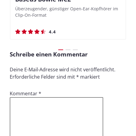
Überzeugender, günstiger Open-Ear-Kopfhörer im
Bassbetonte True Wireless In-Ears mit cleveren
Stylischer Over-Ear mit sattem Klang und
Stylischer Over-Ear mit sattem Klang und
Clip-On-Format
Aufnahmefunktionen
beeindruckender Ausdauer
beeindruckender Ausdauer
4.4
4.4
4.5
4.5
Schreibe einen Kommentar
Deine E-Mail-Adresse wird nicht veröffentlicht.
Erforderliche Felder sind mit
*
markiert
Kommentar
*