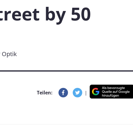
reet by 50
r Optik
Teilen:
|