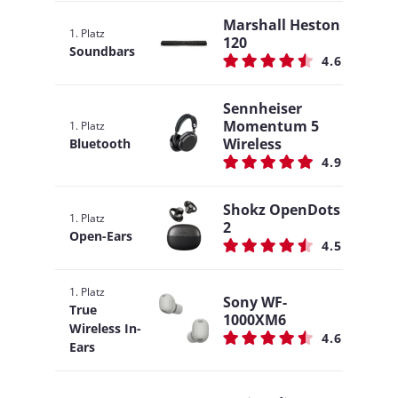
Marshall Heston
1. Platz
120
Soundbars
4.6
Sennheiser
Momentum 5
1. Platz
Wireless
Bluetooth
4.9
Shokz OpenDots
1. Platz
2
Open-Ears
4.5
1. Platz
Sony WF-
True
1000XM6
Wireless In-
4.6
Ears