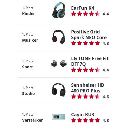
EarFun K4
1. Platz
Kinder
4.4
Positive Grid
1. Platz
Spark NEO Core
Musiker
4.8
LG TONE Free Fit
1. Platz
DTF7Q
Sport
4.4
Sennheiser HD
1. Platz
480 PRO Plus
Studio
4.6
Cayin RU3
1. Platz
Verstärker
4.8