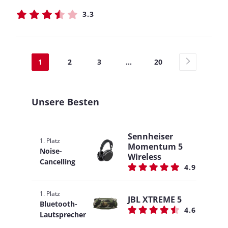
3.3
1
2
3
...
20
Unsere Besten
Sennheiser
1. Platz
Momentum 5
Noise-
Wireless
Cancelling
4.9
1. Platz
JBL XTREME 5
Bluetooth-
4.6
Lautsprecher