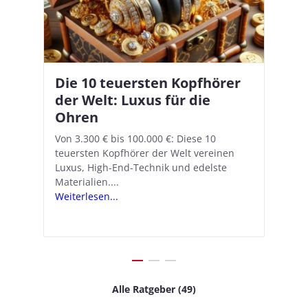
Die 10 teuersten Kopfhörer
Apple AirPods Pro 2 und iOS
I
B
–
der Welt: Luxus für die
18.1: So richtet ihr das neue
K
A
Ohren
Hörgeräte-Feature ein
d
e
A
nn
Von 3.300 € bis 100.000 €: Diese 10
Mit iOS 18.1 und den AirPods Pro 2
In
teuersten Kopfhörer der Welt vereinen
verwandelt Apple seine In-Ear-Kopfhörer
Ko
e
We
Luxus, High-End-Technik und edelste
in kostengünstige Hörhilfen. In wenigen
ve
v
Materialien....
Schritten...
Ko
.
s
Weiterlesen...
Weiterlesen...
We
Alle Ratgeber (49)