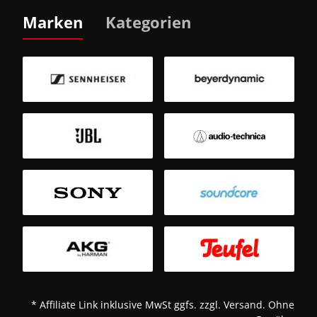
Marken
Kategorien
B
Sm
T
* Affiliate Link inklusive MwSt ggfs. zzgl. Versand. Ohne