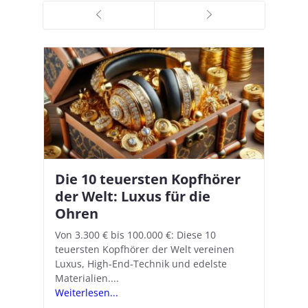
Die 10 teuersten Kopfhörer
Apple AirPods Pro 2 und iOS
I
B
–
der Welt: Luxus für die
18.1: So richtet ihr das neue
K
A
Ohren
Hörgeräte-Feature ein
d
e
A
nn
Von 3.300 € bis 100.000 €: Diese 10
Mit iOS 18.1 und den AirPods Pro 2
In
teuersten Kopfhörer der Welt vereinen
verwandelt Apple seine In-Ear-Kopfhörer
Ko
e
We
Luxus, High-End-Technik und edelste
in kostengünstige Hörhilfen. In wenigen
ve
v
Materialien....
Schritten...
Ko
.
s
Weiterlesen...
Weiterlesen...
We