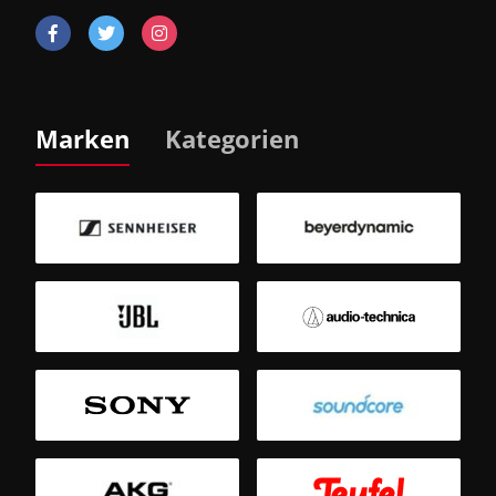
Marken
Kategorien
B
Sm
T