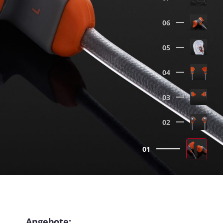
06
05
04
03
02
01
Angebote: