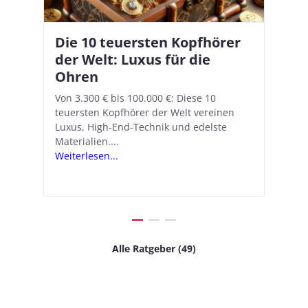
Die 10 teuersten Kopfhörer
Apple AirPods Pro 2 und iOS
I
B
–
der Welt: Luxus für die
18.1: So richtet ihr das neue
K
A
Ohren
Hörgeräte-Feature ein
d
e
A
nn
Von 3.300 € bis 100.000 €: Diese 10
Mit iOS 18.1 und den AirPods Pro 2
In
teuersten Kopfhörer der Welt vereinen
verwandelt Apple seine In-Ear-Kopfhörer
Ko
e
We
Luxus, High-End-Technik und edelste
in kostengünstige Hörhilfen. In wenigen
ve
v
Materialien....
Schritten...
Ko
.
s
Weiterlesen...
Weiterlesen...
We
Alle Ratgeber (49)