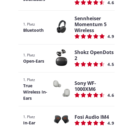
4.6
Sennheiser
Momentum 5
1. Platz
Wireless
Bluetooth
4.9
Shokz OpenDots
1. Platz
2
Open-Ears
4.5
1. Platz
Sony WF-
True
1000XM6
Wireless In-
4.6
Ears
Fosi Audio IM4
1. Platz
In-Ear
4.9