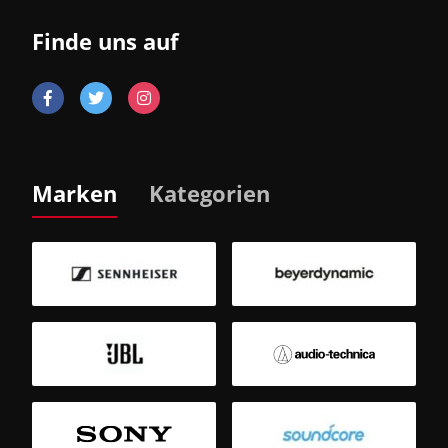
Finde uns auf
Marken
Kategorien
B
Sm
T