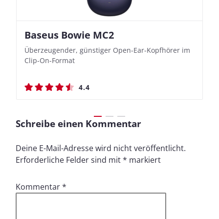
Baseus Bowie MC2
Nothing Ear (3a)
JBL Live 780NC
JBL Live 780NC
Überzeugender, günstiger Open-Ear-Kopfhörer im
Bassbetonte True Wireless In-Ears mit cleveren
Stylischer Over-Ear mit sattem Klang und
Stylischer Over-Ear mit sattem Klang und
Clip-On-Format
Aufnahmefunktionen
beeindruckender Ausdauer
beeindruckender Ausdauer
4.4
4.4
4.5
4.5
Schreibe einen Kommentar
Deine E-Mail-Adresse wird nicht veröffentlicht.
Erforderliche Felder sind mit
*
markiert
Kommentar
*