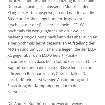
nicht zu einer falschen Einschätzung führen sollte.
Denn auch beim geschlossenen Modell ist der
Klang der Mitten ausgewogen und nahtlos an die
Bässe und Höhen angebunden. Insgesamt
Anhand des Frequenzgangs lassen sich die
erscheint mir der Bassbereich beim LCD-XC
e
Anhand
klanglichen Eigenschaften eines Kopfhörers gut
nochmals ein wenig tighter und druckvoller.
llem
klangl
beschreiben. Die kopfhoerer.de-Messkurve bildet
d der
beschr
den hörbaren Bereich als Frequenzgang in Form
Meiner (Hör-)Meinung nach kann das aber auch an
den hö
einer Kurve ab. Für den schnellen Blick bieten wir
einer nochmals leicht dezenteren Aufstellung der
se-
einer 
mit der einfachen Ansicht zusätzlich noch die
Mitten rund um 600 Hz herum liegen, die der LCD-
dlich
mit de
Möglichkeit, die klanglichen Eigenschaften des
XC gegenüber dem LCD-X liefert. Positiv
Möglic
Testkandidaten auf einem Blick zu beurteilen.
Testka
anzumerken ist, dass beim Sound des closed-back
Kopfhörers bis in die tiefsten Bässe hinein keine
Nähere Informationen zu den kopfhoerer.de-
störenden Resonanzen ins Gewicht fallen. Das
Messungen findet ihr hier:
spricht für eine erstklassige Abstimmung und
Einstellung der Komponenten durch den
So testen wir
Hersteller.
Die Audeze-Kopfhörer sind zwei der wenigen