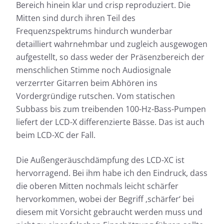
Bereich hinein klar und crisp reproduziert. Die
Mitten sind durch ihren Teil des
Frequenzspektrums hindurch wunderbar
Messdaten für Audeze LCD-X
detailliert wahrnehmbar und zugleich ausgewogen
Creator Edition New
aufgestellt, so dass weder der Präsenzbereich der
menschlichen Stimme noch Audiosignale
Fast jeder Test-Kopfhörer wird von uns geprüft:
verzerrter Gitarren beim Abhören ins
Neben der Ermittlung des Frequenzgangs, dem
Vordergründige rutschen. Vom statischen
Herzstück unserer Messungen, messen wir auch die
Subbass bis zum treibenden 100-Hz-Bass-Pumpen
Auswirkungen der Geräusche, die von außen nach
liefert der LCD-X differenzierte Bässe. Das ist auch
innen dringen.
Frequenzgang: Einfach
beim LCD-XC der Fall.
Frequenzgang: Detail
Die Außengeräuschdämpfung des LCD-XC ist
Außendämpfung
hervorragend. Bei ihm habe ich den Eindruck, dass
die oberen Mitten nochmals leicht schärfer
hervorkommen, wobei der Begriff ‚schärfer‘ bei
diesem mit Vorsicht gebraucht werden muss und