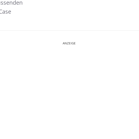
lussenden
Case
ANZEIGE