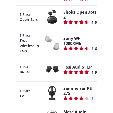
Shokz OpenDots
1. Platz
2
Open-Ears
4.5
1. Platz
Sony WF-
True
1000XM6
Wireless In-
4.6
Ears
Fosi Audio IM4
1. Platz
In-Ear
4.9
Sennheiser RS
1. Platz
275
TV
4.1
Meze Audio