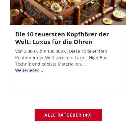
Die 10 teuersten Kopfhörer der
Apple AirPods Pro 2 und iOS 18.1:
Welt: Luxus für die Ohren
So richtet ihr das neue Hörgeräte-
Feature ein
Von 3.300 € bis 100.000 €: Diese 10 teuersten
Kopfhörer der Welt vereinen Luxus, High-End-
Mit iOS 18.1 und den AirPods Pro 2 verwandelt
Technik und edelste Materialien....
Apple seine In-Ear-Kopfhörer in kostengünstige
Weiterlesen...
Hörhilfen. In wenigen Schritten...
Weiterlesen...
ALLE RATGEBER (49)