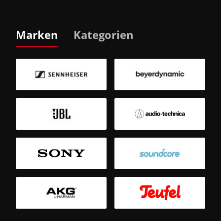
Marken
Kategorien
B
Sm
T