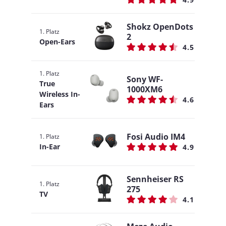
Shokz OpenDots
1. Platz
2
Open-Ears
4.5
1. Platz
Sony WF-
True
1000XM6
Wireless In-
4.6
Ears
Fosi Audio IM4
1. Platz
In-Ear
4.9
Sennheiser RS
1. Platz
275
TV
4.1