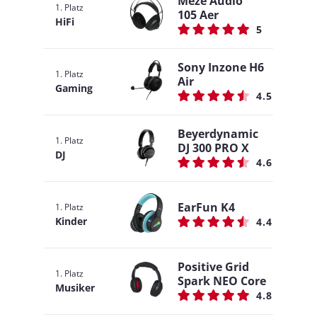
Meze Audio
1. Platz
105 Aer
HiFi
5
Sony Inzone H6
1. Platz
Air
Gaming
4.5
Beyerdynamic
1. Platz
DJ 300 PRO X
DJ
4.6
EarFun K4
1. Platz
Kinder
4.4
Positive Grid
1. Platz
Spark NEO Core
Musiker
4.8