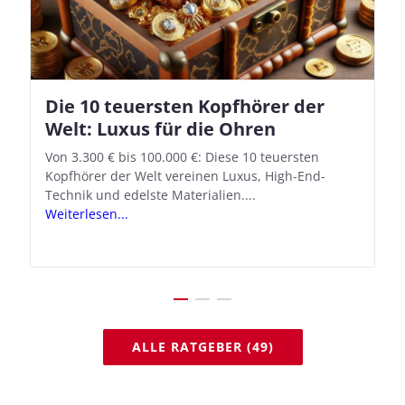
Die 10 teuersten Kopfhörer der
Apple AirPods Pro 2 und iOS 18.1:
Welt: Luxus für die Ohren
So richtet ihr das neue Hörgeräte-
Feature ein
Von 3.300 € bis 100.000 €: Diese 10 teuersten
Kopfhörer der Welt vereinen Luxus, High-End-
Mit iOS 18.1 und den AirPods Pro 2 verwandelt
Technik und edelste Materialien....
Apple seine In-Ear-Kopfhörer in kostengünstige
Weiterlesen...
Hörhilfen. In wenigen Schritten...
Weiterlesen...
ALLE RATGEBER (49)