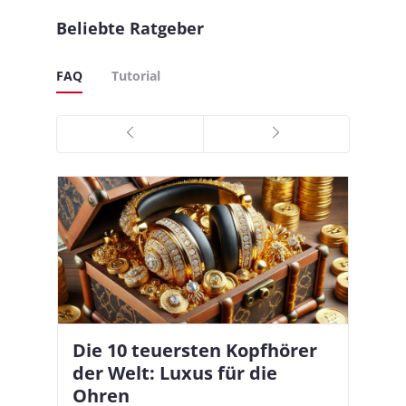
Beliebte Ratgeber
FAQ
Tutorial
Die 10 teuersten Kopfhörer
Apple AirPods Pro 2 und iOS
I
B
–
der Welt: Luxus für die
18.1: So richtet ihr das neue
K
A
Ohren
Hörgeräte-Feature ein
d
e