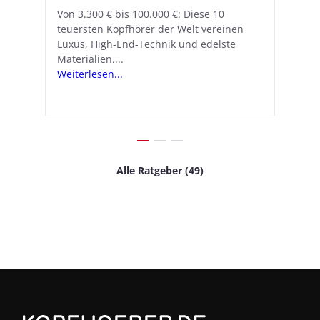
A
nn
Von 3.300 € bis 100.000 €: Diese 10
Mit iOS 18.1 und den AirPods Pro 2
In
teuersten Kopfhörer der Welt vereinen
verwandelt Apple seine In-Ear-Kopfhörer
Ko
e
We
Luxus, High-End-Technik und edelste
in kostengünstige Hörhilfen. In wenigen
ve
v
Materialien....
Schritten...
Ko
.
s
Weiterlesen...
Weiterlesen...
We
Alle Ratgeber (49)