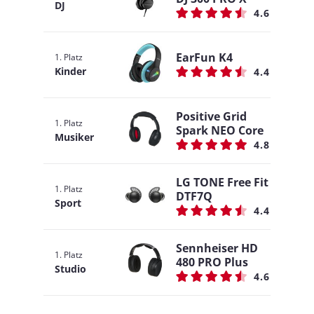
DJ
4.6
EarFun K4
1. Platz
Kinder
4.4
Positive Grid
1. Platz
Spark NEO Core
Musiker
4.8
LG TONE Free Fit
1. Platz
DTF7Q
Sport
4.4
Sennheiser HD
1. Platz
480 PRO Plus
Studio
4.6