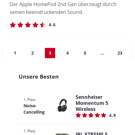
Der Apple HomePod 2nd Gen überzeugt durch
seinen beeindruckenden Sound.
4.6
1
2
3
4
5
...
23
Unsere Besten
Sennheiser
1. Platz
Momentum 5
Noise-
Wireless
Cancelling
4.9
1. Platz
JBL XTREME 5