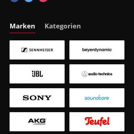
Marken
Kategorien
B
Sm
T