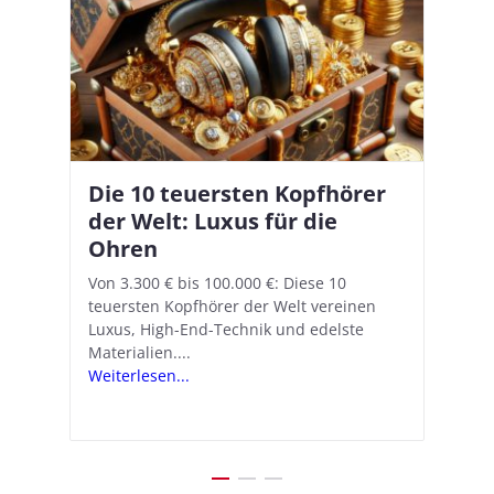
Die 10 teuersten Kopfhörer
Apple AirPods Pro 2 und iOS
I
B
–
der Welt: Luxus für die
18.1: So richtet ihr das neue
K
A
Ohren
Hörgeräte-Feature ein
d
e
A
nn
Von 3.300 € bis 100.000 €: Diese 10
Mit iOS 18.1 und den AirPods Pro 2
In
teuersten Kopfhörer der Welt vereinen
verwandelt Apple seine In-Ear-Kopfhörer
Ko
e
We
Luxus, High-End-Technik und edelste
in kostengünstige Hörhilfen. In wenigen
ve
v
Materialien....
Schritten...
Ko
.
s
Weiterlesen...
Weiterlesen...
We