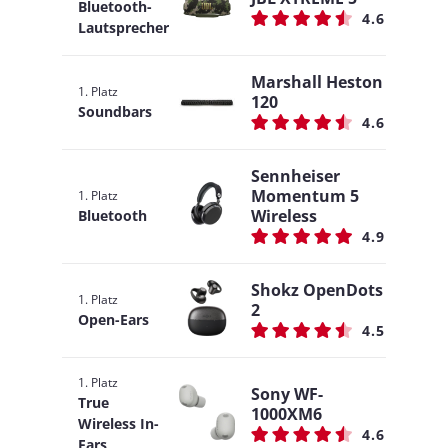
Bluetooth-
4.6
Lautsprecher
Marshall Heston
1. Platz
120
Soundbars
4.6
Sennheiser
Momentum 5
1. Platz
Wireless
Bluetooth
4.9
Shokz OpenDots
1. Platz
2
Open-Ears
4.5
1. Platz
Sony WF-
True
1000XM6
Wireless In-
4.6
Ears