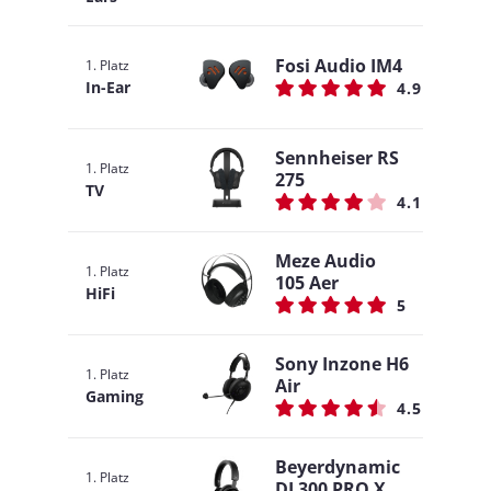
Fosi Audio IM4
1. Platz
In-Ear
4.9
Sennheiser RS
1. Platz
275
TV
4.1
Meze Audio
1. Platz
105 Aer
HiFi
5
Sony Inzone H6
1. Platz
Air
Gaming
4.5
Beyerdynamic
1. Platz
DJ 300 PRO X