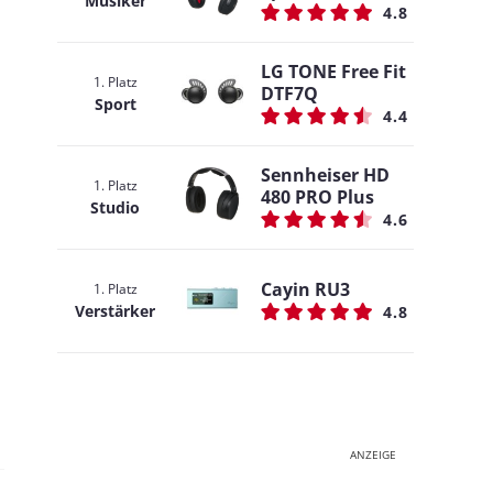
Musiker
4.8
LG TONE Free Fit
1. Platz
DTF7Q
Sport
4.4
Sennheiser HD
1. Platz
480 PRO Plus
Studio
4.6
Cayin RU3
1. Platz
Verstärker
4.8
ANZEIGE