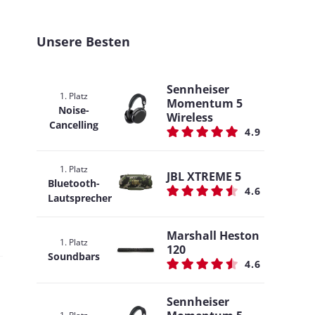
Unsere Besten
Sennheiser
1. Platz
Momentum 5
Noise-
Wireless
Cancelling
4.9
1. Platz
JBL XTREME 5
Bluetooth-
4.6
Lautsprecher
Marshall Heston
1. Platz
120
Soundbars
4.6
Sennheiser