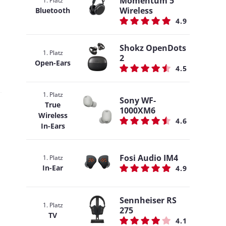
Momentum 5
1. Platz
Wireless
Bluetooth
4.9
Shokz OpenDots
1. Platz
2
Open-Ears
4.5
1. Platz
Sony WF-
True
1000XM6
Wireless
4.6
In-Ears
Fosi Audio IM4
1. Platz
In-Ear
4.9
Sennheiser RS
1. Platz
275
TV
4.1