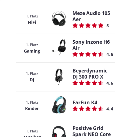
Meze Audio 105
1. Platz
Aer
HiFi
5
Sony Inzone H6
1. Platz
Air
Gaming
4.5
Beyerdynamic
1. Platz
DJ 300 PRO X
DJ
4.6
EarFun K4
1. Platz
Kinder
4.4
Positive Grid
1. Platz
Spark NEO Core