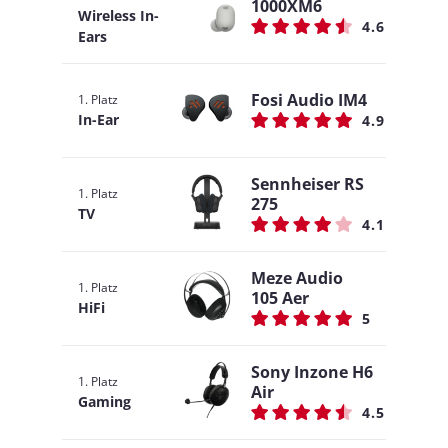
1000XM6
Wireless In-
4.6
Ears
Fosi Audio IM4
1. Platz
In-Ear
4.9
Sennheiser RS
1. Platz
275
TV
4.1
Meze Audio
1. Platz
105 Aer
HiFi
5
Sony Inzone H6
1. Platz
Air
Gaming
4.5