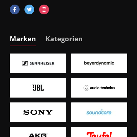
Marken
Kategorien
B
Sm
T