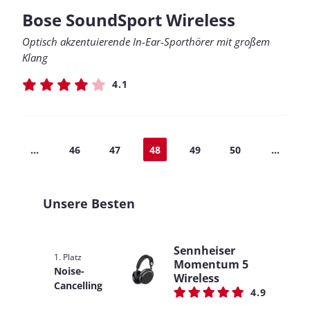
Bose SoundSport Wireless
Optisch akzentuierende In-Ear-Sporthörer mit großem
Klang
4.1
...
46
47
48
49
50
...
Unsere Besten
Sennheiser
1. Platz
Momentum 5
Noise-
Wireless
Cancelling
4.9