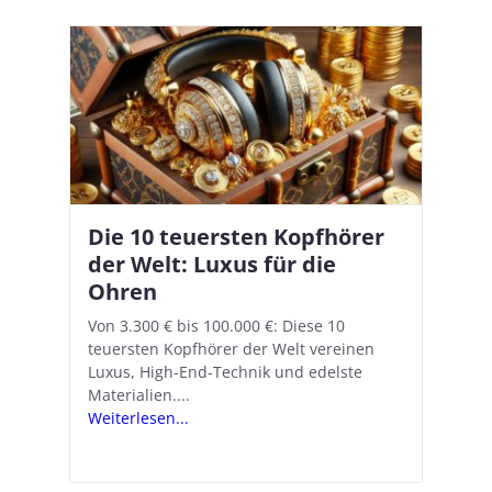
Die 10 teuersten Kopfhörer
Apple AirPods Pro 2 und iOS
I
B
–
der Welt: Luxus für die
18.1: So richtet ihr das neue
K
A
Ohren
Hörgeräte-Feature ein
d
e
A
nn
Von 3.300 € bis 100.000 €: Diese 10
Mit iOS 18.1 und den AirPods Pro 2
In
teuersten Kopfhörer der Welt vereinen
verwandelt Apple seine In-Ear-Kopfhörer
Ko
e
We
Luxus, High-End-Technik und edelste
in kostengünstige Hörhilfen. In wenigen
ve
v
Materialien....
Schritten...
Ko
.
s
Weiterlesen...
Weiterlesen...
We