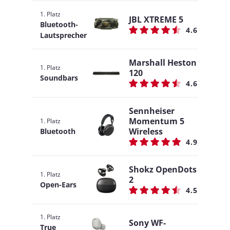
1. Platz
JBL XTREME 5
Bluetooth-
4.6
Lautsprecher
Marshall Heston
1. Platz
120
Soundbars
4.6
Sennheiser
Momentum 5
1. Platz
Wireless
Bluetooth
4.9
Shokz OpenDots
1. Platz
2
Open-Ears
4.5
1. Platz
Sony WF-
True