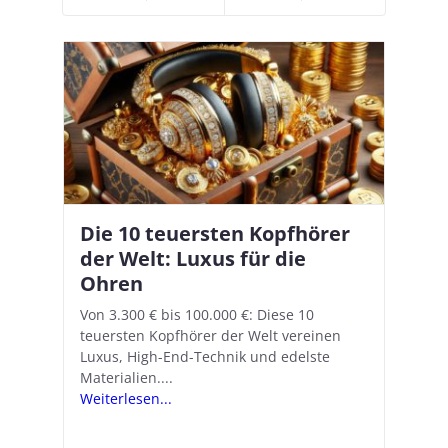
Die 10 teuersten Kopfhörer
Apple AirPods Pro 2 und iOS
I
B
–
der Welt: Luxus für die
18.1: So richtet ihr das neue
K
A
Ohren
Hörgeräte-Feature ein
d
e
A
nn
Von 3.300 € bis 100.000 €: Diese 10
Mit iOS 18.1 und den AirPods Pro 2
In
teuersten Kopfhörer der Welt vereinen
verwandelt Apple seine In-Ear-Kopfhörer
Ko
e
We
Luxus, High-End-Technik und edelste
in kostengünstige Hörhilfen. In wenigen
ve
v
Materialien....
Schritten...
Ko
.
s
Weiterlesen...
Weiterlesen...
We