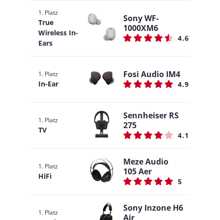
1. Platz
Sony WF-
True
1000XM6
Wireless In-
4.6
Ears
Fosi Audio IM4
1. Platz
In-Ear
4.9
Sennheiser RS
1. Platz
275
TV
4.1
Meze Audio
1. Platz
105 Aer
HiFi
5
Sony Inzone H6
1. Platz
Air