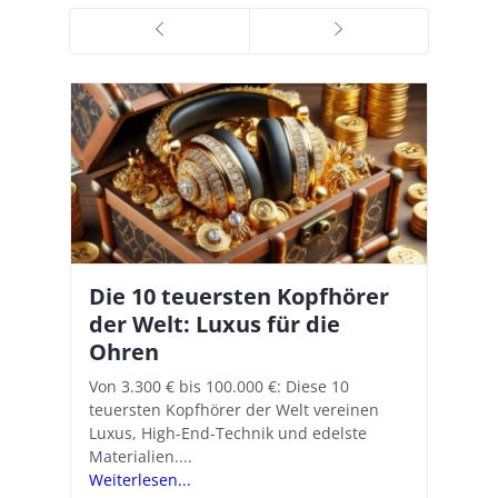
Die 10 teuersten Kopfhörer
Apple AirPods Pro 2 und iOS
I
B
–
der Welt: Luxus für die
18.1: So richtet ihr das neue
K
A
Ohren
Hörgeräte-Feature ein
d
e
A
nn
Von 3.300 € bis 100.000 €: Diese 10
Mit iOS 18.1 und den AirPods Pro 2
In
teuersten Kopfhörer der Welt vereinen
verwandelt Apple seine In-Ear-Kopfhörer
Ko
e
We
Luxus, High-End-Technik und edelste
in kostengünstige Hörhilfen. In wenigen
ve
v
Materialien....
Schritten...
Ko
.
s
Weiterlesen...
Weiterlesen...
We