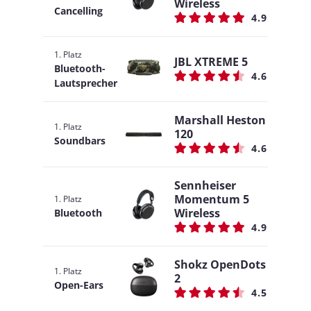
Wireless
Cancelling
4.9
1. Platz
JBL XTREME 5
Bluetooth-
4.6
Lautsprecher
Marshall Heston
1. Platz
120
Soundbars
4.6
Sennheiser
Momentum 5
1. Platz
Wireless
Bluetooth
4.9
Shokz OpenDots
1. Platz
2
Open-Ears
4.5