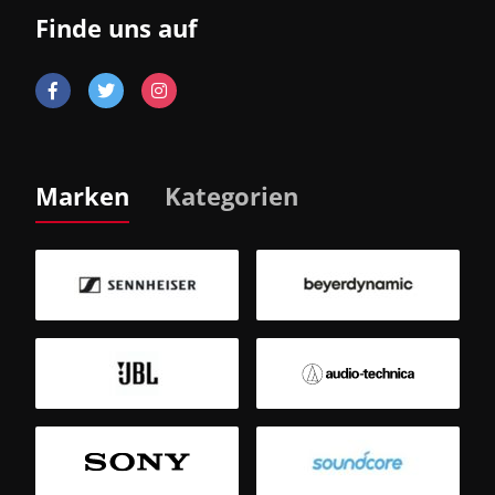
Finde uns auf
Marken
Kategorien
B
Sm
T