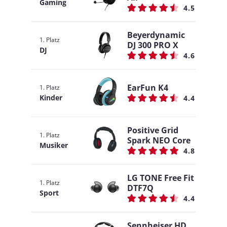
Gaming
4.5
Beyerdynamic
1. Platz
DJ 300 PRO X
DJ
4.6
EarFun K4
1. Platz
Kinder
4.4
Positive Grid
1. Platz
Spark NEO Core
Musiker
4.8
LG TONE Free Fit
1. Platz
DTF7Q
Sport
4.4
Sennheiser HD