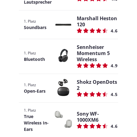
Lautsprecher
Marshall Heston
1. Platz
120
Soundbars
4.6
Sennheiser
Momentum 5
1. Platz
Wireless
Bluetooth
4.9
Shokz OpenDots
1. Platz
2
Open-Ears
4.5
1. Platz
Sony WF-
True
1000XM6
Wireless In-
4.6
Ears