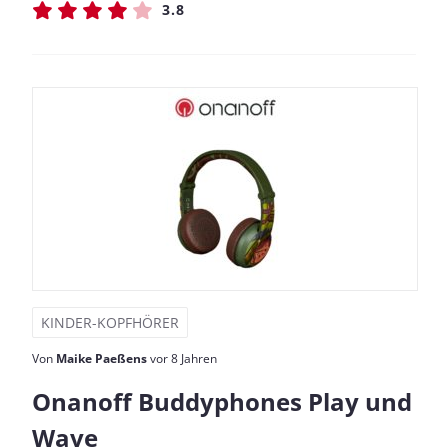
3.8
KINDER-KOPFHÖRER
Von
Maike Paeßens
vor 8 Jahren
Onanoff Buddyphones Play und
Wave