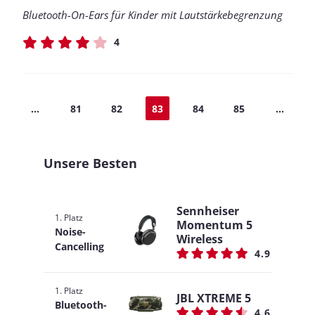
Bluetooth-On-Ears für Kinder mit Lautstärkebegrenzung
4
...
81
82
83
84
85
...
Unsere Besten
Sennheiser
1. Platz
Momentum 5
Noise-
Wireless
Cancelling
4.9
1. Platz
JBL XTREME 5
Bluetooth-
4.6