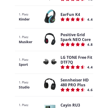
EarFun K4
1. Platz
Kinder
4.4
Positive Grid
1. Platz
Spark NEO Core
Musiker
4.8
LG TONE Free Fit
1. Platz
DTF7Q
Sport
4.4
Sennheiser HD
1. Platz
480 PRO Plus
Studio
4.6
Cayin RU3
1. Platz