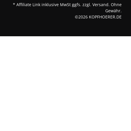
* Affiliate Link inklusive MwSt ggfs. zzgl. Versand. Ohne
Gewähr.
©2026 KOPFHOERER.DE