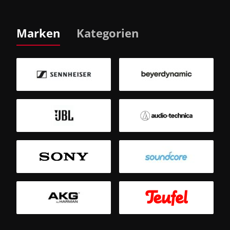
Marken
Kategorien
B
Sm
T