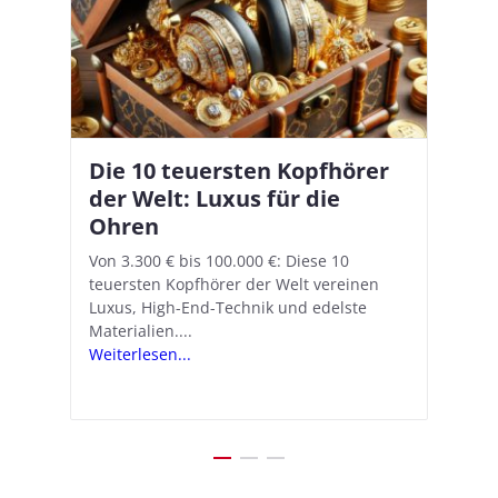
Die 10 teuersten Kopfhörer
Apple AirPods Pro 2 und iOS
I
B
–
der Welt: Luxus für die
18.1: So richtet ihr das neue
K
A
Ohren
Hörgeräte-Feature ein
d
e
A
nn
Von 3.300 € bis 100.000 €: Diese 10
Mit iOS 18.1 und den AirPods Pro 2
In
teuersten Kopfhörer der Welt vereinen
verwandelt Apple seine In-Ear-Kopfhörer
Ko
e
We
Luxus, High-End-Technik und edelste
in kostengünstige Hörhilfen. In wenigen
ve
v
Materialien....
Schritten...
Ko
.
s
Weiterlesen...
Weiterlesen...
We