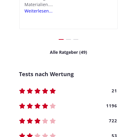
Materialien....
Schritten...
Ko
.
s
Weiterlesen...
Weiterlesen...
We
Alle Ratgeber (49)
Tests nach Wertung
21
1196
722
53