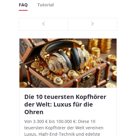
FAQ
Tutorial
Die 10 teuersten Kopfhörer
Apple AirPods Pro 2 und iOS
I
B
–
der Welt: Luxus für die
18.1: So richtet ihr das neue
K
A
Ohren
Hörgeräte-Feature ein
d
e
A
nn
Von 3.300 € bis 100.000 €: Diese 10
Mit iOS 18.1 und den AirPods Pro 2
In
teuersten Kopfhörer der Welt vereinen
verwandelt Apple seine In-Ear-Kopfhörer
Ko
e
We
Luxus, High-End-Technik und edelste
in kostengünstige Hörhilfen. In wenigen
ve
v