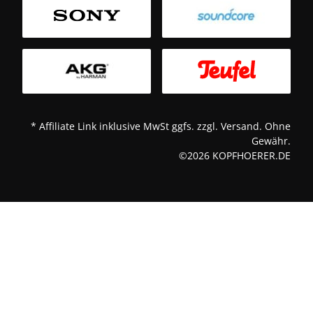
T
* Affiliate Link inklusive MwSt ggfs. zzgl. Versand. Ohne
Gewähr.
©2026 KOPFHOERER.DE