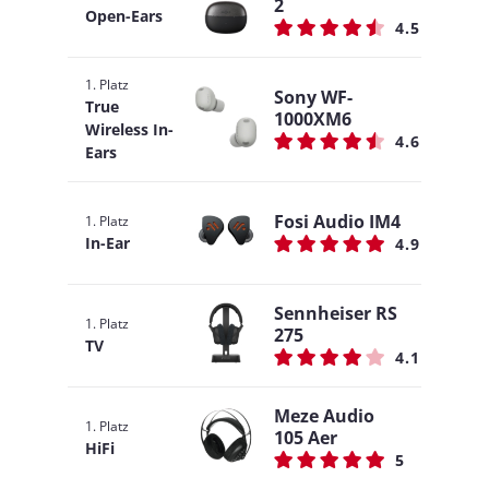
2
Open-Ears
4.5
1. Platz
Sony WF-
True
1000XM6
Wireless In-
4.6
Ears
Fosi Audio IM4
1. Platz
In-Ear
4.9
Sennheiser RS
1. Platz
275
TV
4.1
Meze Audio
1. Platz
105 Aer
HiFi
5