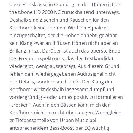
diese Preisklasse in Ordnung. In den Höhen ist der
the t.bone HD 2000 NC zurückhaltend unterwegs.
Deshalb sind Zischeln und Rauschen für den
Messdaten für the t.bone HD
Kopfhörer keine Themen. Wird ein Equalizer
2000 NC
hinzugeschaltet, der die Höhen anhebt, gewinnt
sein Klang zwar an diffusen Höhen nicht aber an
Fast jeder Test-Kopfhörer wird von uns geprüft:
Brillanz hinzu. Darüber ist auch das oberste Ende
Neben der Ermittlung des Frequenzgangs, dem
des Frequenzspektrums, das der Testkandidat
Herzstück unserer Messungen, messen wir auch die
wiedergibt, wenig ausgeprägt. Aus diesem Grund
Auswirkungen der Geräusche, die von außen nach
innen dringen.
fehlen dem wiedergegebenen Audiosignal nicht
Frequenzgang: Einfach
nur Details, sondern auch Tiefe. Der Klang der
Frequenzgang: Detail
Kopfhörer wirkt deshalb insgesamt dumpf und
Außendämpfung
vordergründig – oder um es positiv zu formulieren
„trocken“. Auch in den Bässen kann mich der
Kopfhörer nicht so recht überzeugen. Wenngleich
er Tiefbassanteile von Urban Music bei
entsprechendem Bass-Boost per EQ wuchtig