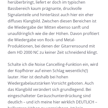
herüberbringt, liefert er doch im typischen
Bassbereich kaum prägnante, druckvolle
Signalanteile und hinterlässt auch hier ein eher
diffuses Klangbild. Zwischen diesen Bereichen ist
Anhand des Frequenzgangs lassen sich die
die Wiedergabe der Mitten ebenso sanft und
e
Anhand
klanglichen Eigenschaften eines Kopfhörers gut
llem
klangl
beschreiben. Die kopfhoerer.de-Messkurve bildet
unaufdringlich wie die der Höhen. Davon profitiert
d der
beschr
den hörbaren Bereich als Frequenzgang in Form
die Wiedergabe von Rock- und Metal-
den hö
einer Kurve ab. Für den schnellen Blick bieten wir
Produktionen, bei denen der Gitarrensound mit
se-
einer 
mit der einfachen Ansicht zusätzlich noch die
dem HD 2000 NC zu keiner Zeit schneidend klingt.
dlich
mit de
Möglichkeit, die klanglichen Eigenschaften des
Möglic
Testkandidaten auf einem Blick zu beurteilen.
Testka
Schalte ich die Noise Cancelling-Funktion ein, wird
der Kopfhörer auf einen Schlag wesentlich(!)
Nähere Informationen zu den kopfhoerer.de-
lauter. Hier ist deshalb bei hohen
Messungen findet ihr hier:
Wiedergabelautstärken Vorsicht geboten. Auch
das Klangbild verändert sich grundlegend. Bei
So testen wir
eingeschalteter Geräuschunterdrückung sind
deutlich – und ich meine hier wirklich DEUTLICH –