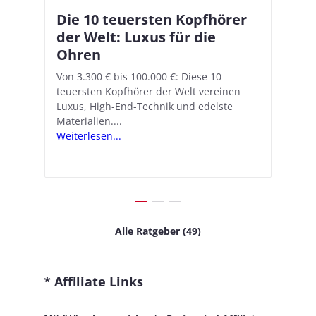
Die 10 teuersten Kopfhörer
Apple AirPods Pro 2 und iOS
I
B
–
der Welt: Luxus für die
18.1: So richtet ihr das neue
K
A
Ohren
Hörgeräte-Feature ein
d
e
A
nn
Von 3.300 € bis 100.000 €: Diese 10
Mit iOS 18.1 und den AirPods Pro 2
In
teuersten Kopfhörer der Welt vereinen
verwandelt Apple seine In-Ear-Kopfhörer
Ko
e
We
Luxus, High-End-Technik und edelste
in kostengünstige Hörhilfen. In wenigen
ve
v
Materialien....
Schritten...
Ko
.
s
Weiterlesen...
Weiterlesen...
We
Alle Ratgeber (49)
* Affiliate Links