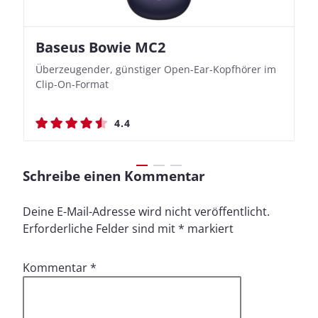
Baseus Bowie MC2
Nothing Ear (3a)
JBL Live 780NC
JBL Live 780NC
Überzeugender, günstiger Open-Ear-Kopfhörer im
Bassbetonte True Wireless In-Ears mit cleveren
Stylischer Over-Ear mit sattem Klang und
Stylischer Over-Ear mit sattem Klang und
Clip-On-Format
Aufnahmefunktionen
beeindruckender Ausdauer
beeindruckender Ausdauer
4.4
4.4
4.5
4.5
Schreibe einen Kommentar
Deine E-Mail-Adresse wird nicht veröffentlicht.
Erforderliche Felder sind mit
*
markiert
Kommentar
*