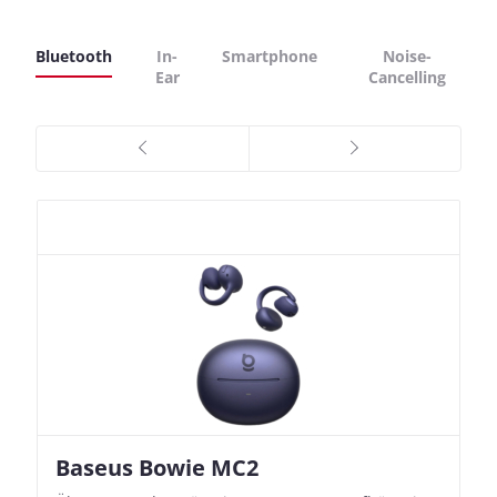
Bluetooth
In-
Smartphone
Noise-
Ear
Cancelling
Baseus Bowie MC2
Nothing Ear (3a)
JBL Live 780NC
JBL Live 780NC