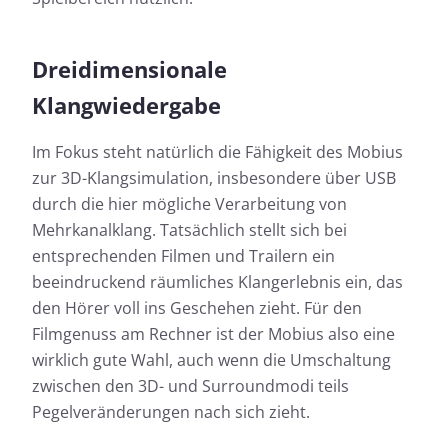
Dreidimensionale
Anhand des Frequenzgangs lassen sich die
e
Anhand
klanglichen Eigenschaften eines Kopfhörers gut
Klangwiedergabe
llem
klangl
beschreiben. Die kopfhoerer.de-Messkurve bildet
d der
beschr
den hörbaren Bereich als Frequenzgang in Form
Im Fokus steht natürlich die Fähigkeit des Mobius
den hö
einer Kurve ab. Für den schnellen Blick bieten wir
zur 3D-Klangsimulation, insbesondere über USB
se-
einer 
mit der einfachen Ansicht zusätzlich noch die
dlich
mit de
Möglichkeit, die klanglichen Eigenschaften des
durch die hier mögliche Verarbeitung von
Möglic
Testkandidaten auf einem Blick zu beurteilen.
Mehrkanalklang. Tatsächlich stellt sich bei
Testka
entsprechenden Filmen und Trailern ein
beeindruckend räumliches Klangerlebnis ein, das
Nähere Informationen zu den kopfhoerer.de-
den Hörer voll ins Geschehen zieht. Für den
Messungen findet ihr hier:
Filmgenuss am Rechner ist der Mobius also eine
wirklich gute Wahl, auch wenn die Umschaltung
So testen wir
zwischen den 3D- und Surroundmodi teils
Pegelveränderungen nach sich zieht.