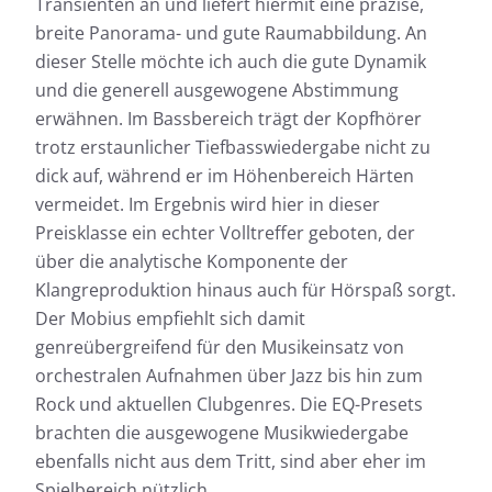
Transienten an und liefert hiermit eine präzise,
breite Panorama- und gute Raumabbildung. An
dieser Stelle möchte ich auch die gute Dynamik
und die generell ausgewogene Abstimmung
Messdaten für Audeze Mobius
erwähnen. Im Bassbereich trägt der Kopfhörer
trotz erstaunlicher Tiefbasswiedergabe nicht zu
Fast jeder Test-Kopfhörer wird von uns geprüft:
dick auf, während er im Höhenbereich Härten
Neben der Ermittlung des Frequenzgangs, dem
vermeidet. Im Ergebnis wird hier in dieser
Herzstück unserer Messungen, messen wir auch die
Auswirkungen der Geräusche, die von außen nach
Preisklasse ein echter Volltreffer geboten, der
innen dringen.
über die analytische Komponente der
Frequenzgang: Einfach
Klangreproduktion hinaus auch für Hörspaß sorgt.
Frequenzgang: Detail
Der Mobius empfiehlt sich damit
Außendämpfung
genreübergreifend für den Musikeinsatz von
orchestralen Aufnahmen über Jazz bis hin zum
Rock und aktuellen Clubgenres. Die EQ-Presets
brachten die ausgewogene Musikwiedergabe
ebenfalls nicht aus dem Tritt, sind aber eher im
Spielbereich nützlich.