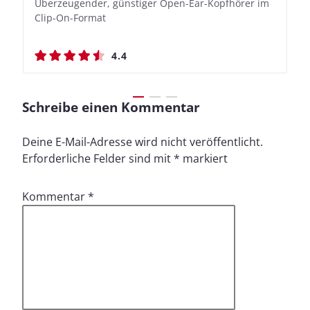
Überzeugender, günstiger Open-Ear-Kopfhörer im
Bassbetonte True Wireless In-Ears mit cleveren
Stylischer Over-Ear mit sattem Klang und
Stylischer Over-Ear mit sattem Klang und
Clip-On-Format
Aufnahmefunktionen
beeindruckender Ausdauer
beeindruckender Ausdauer
4.4
4.4
4.5
4.5
Schreibe einen Kommentar
Deine E-Mail-Adresse wird nicht veröffentlicht.
Erforderliche Felder sind mit
*
markiert
Kommentar
*