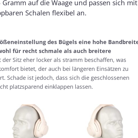
 Gramm auf die Waage und passen sich mit
pbaren Schalen flexibel an.
rößeneinstellung des Bügels eine hohe Bandbreit
wohl für recht schmale als auch breitere
t der Sitz eher locker als stramm beschaffen, was
n sich die klanglichen Eigenschaften eines Kopfhörers gut beschr
mfort bietet, der auch bei längeren Einsätzen zu
ereich als Frequenzgang in Form einer Kurve ab. Für den schnelle
. Schade ist jedoch, dass sich die geschlossenen
ch die Möglichkeit, die klanglichen Eigenschaften des Testkandidat
icht platzsparend einklappen lassen.
pfhoerer.de-Messungen findet ihr hier:
So testen wir