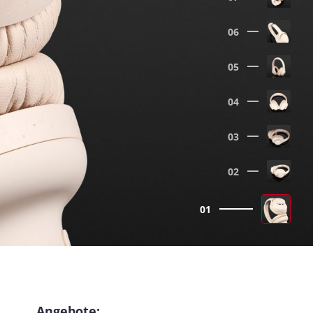
06
05
04
03
02
01
Angebote: