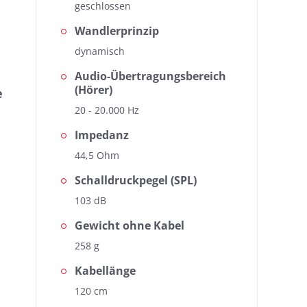
geschlossen
Wandlerprinzip
dynamisch
Audio-Übertragungsbereich
(Hörer)
e
20 - 20.000 Hz
Impedanz
eiben. Die kopfhoerer.de-
44,5 Ohm
Anhand des Frequenzgangs lassen 
n Blick bieten wir mit der
Messkurve bildet den hörbaren Ber
en auf einem Blick zu
Schalldruckpegel (SPL)
einfachen Ansicht zusätzlich noch
103 dB
beurteilen.
Gewicht ohne Kabel
258 g
Kabellänge
120 cm