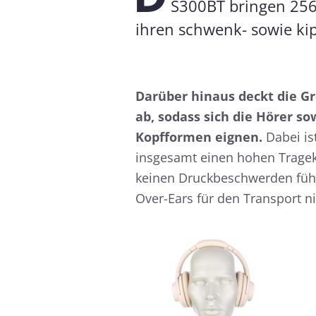
S300BT bringen 256
ihren schwenk- sowie kip
Darüber hinaus deckt die G
ab, sodass sich die Hörer so
Kopfformen eignen.
Dabei is
Anhand des Frequenzgangs lasse
insgesamt einen hohen Trageko
allem geschlossene Systeme werden
Messkurve bildet den hörbaren B
keinen Druckbeschwerden führt
ren können. Noise-Cancelling-
einfachen Ansicht zusätzlich no
Over-Ears für den Transport n
beurteilen.
Nähere Informationen zu den ko