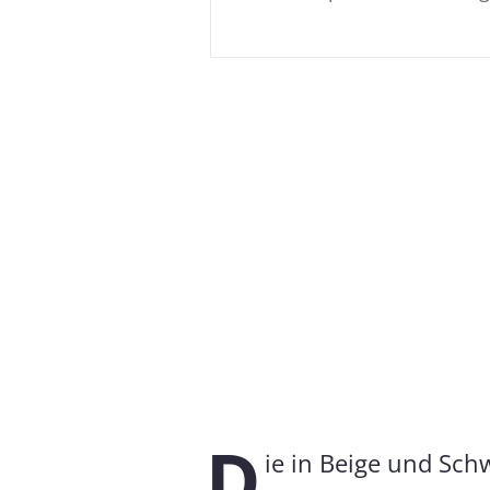
Messdaten für Aud
Fast jeder Test-Kopfhörer wird
messen wir auch die Auswirkun
Frequenzgang: Einfach
Freq
D
ie in Beige und Sch