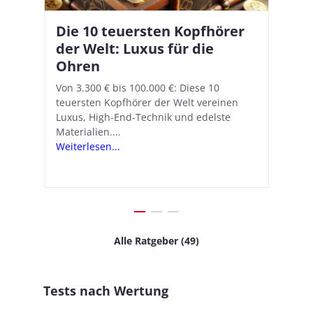
Die 10 teuersten Kopfhörer
Apple AirPods Pro 2 und iOS
I
B
–
der Welt: Luxus für die
18.1: So richtet ihr das neue
K
A
Ohren
Hörgeräte-Feature ein
d
e
A
nn
Von 3.300 € bis 100.000 €: Diese 10
Mit iOS 18.1 und den AirPods Pro 2
In
teuersten Kopfhörer der Welt vereinen
verwandelt Apple seine In-Ear-Kopfhörer
Ko
e
We
Luxus, High-End-Technik und edelste
in kostengünstige Hörhilfen. In wenigen
ve
v
Materialien....
Schritten...
Ko
.
s
Weiterlesen...
Weiterlesen...
We
Alle Ratgeber (49)
Tests nach Wertung