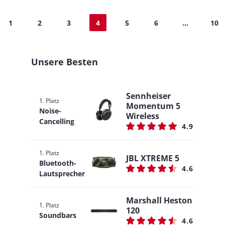
1
2
3
4
5
6
...
10
Unsere Besten
Sennheiser
1. Platz
Momentum 5
Noise-
Wireless
Cancelling
4.9
1. Platz
JBL XTREME 5
Bluetooth-
4.6
Lautsprecher
Marshall Heston
1. Platz
120
Soundbars
4.6