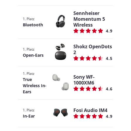
Sennheiser
Momentum 5
1. Platz
Wireless
Bluetooth
4.9
Shokz OpenDots
1. Platz
2
Open-Ears
4.5
1. Platz
Sony WF-
True
1000XM6
Wireless In-
4.6
Ears
Fosi Audio IM4
1. Platz
In-Ear
4.9