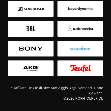
B
Sm
T
* Affiliate Link inklusive MwSt ggfs. zzgl. Versand. Ohne
Gewähr.
©2026 KOPFHOERER.DE