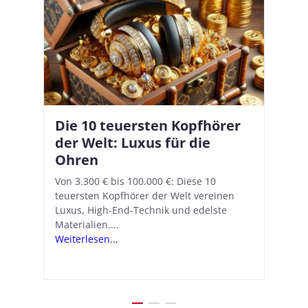
Die 10 teuersten Kopfhörer
Apple AirPods Pro 2 und iOS
I
B
–
der Welt: Luxus für die
18.1: So richtet ihr das neue
K
A
Ohren
Hörgeräte-Feature ein
d
e
A
nn
Von 3.300 € bis 100.000 €: Diese 10
Mit iOS 18.1 und den AirPods Pro 2
In
teuersten Kopfhörer der Welt vereinen
verwandelt Apple seine In-Ear-Kopfhörer
Ko
e
We
Luxus, High-End-Technik und edelste
in kostengünstige Hörhilfen. In wenigen
ve
v
Materialien....
Schritten...
Ko
.
s
Weiterlesen...
Weiterlesen...
We