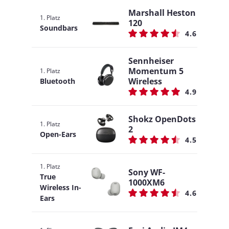
Marshall Heston
1. Platz
120
Soundbars
4.6
Sennheiser
Momentum 5
1. Platz
Wireless
Bluetooth
4.9
Shokz OpenDots
1. Platz
2
Open-Ears
4.5
1. Platz
Sony WF-
True
1000XM6
Wireless In-
4.6
Ears