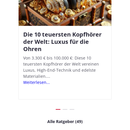
Die 10 teuersten Kopfhörer
Apple AirPods Pro 2 und iOS
I
B
–
der Welt: Luxus für die
18.1: So richtet ihr das neue
K
A
Ohren
Hörgeräte-Feature ein
d
e
A
nn
Von 3.300 € bis 100.000 €: Diese 10
Mit iOS 18.1 und den AirPods Pro 2
In
teuersten Kopfhörer der Welt vereinen
verwandelt Apple seine In-Ear-Kopfhörer
Ko
e
We
Luxus, High-End-Technik und edelste
in kostengünstige Hörhilfen. In wenigen
ve
v
Materialien....
Schritten...
Ko
.
s
Weiterlesen...
Weiterlesen...
We
Alle Ratgeber (49)