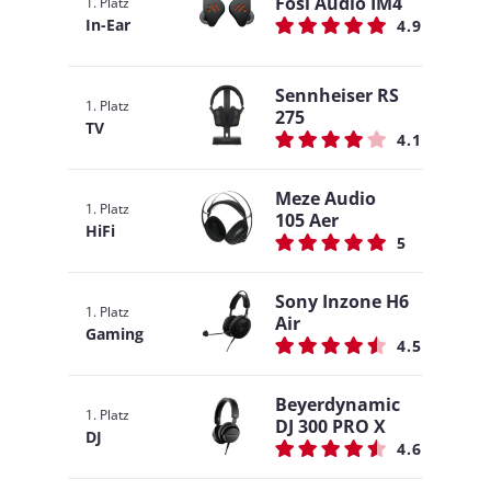
Fosi Audio IM4
1. Platz
In-Ear
4.9
Sennheiser RS
1. Platz
275
TV
4.1
Meze Audio
1. Platz
105 Aer
HiFi
5
Sony Inzone H6
1. Platz
Air
Gaming
4.5
Beyerdynamic
1. Platz
DJ 300 PRO X
DJ
4.6