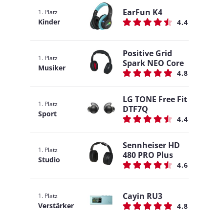
EarFun K4
1. Platz
Kinder
4.4
Positive Grid
1. Platz
Spark NEO Core
Musiker
4.8
LG TONE Free Fit
1. Platz
DTF7Q
Sport
4.4
Sennheiser HD
1. Platz
480 PRO Plus
Studio
4.6
Cayin RU3
1. Platz
Verstärker
4.8