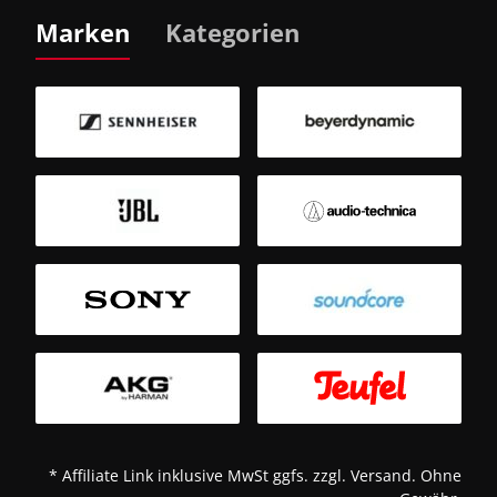
Marken
Kategorien
B
Sm
T
* Affiliate Link inklusive MwSt ggfs. zzgl. Versand. Ohne