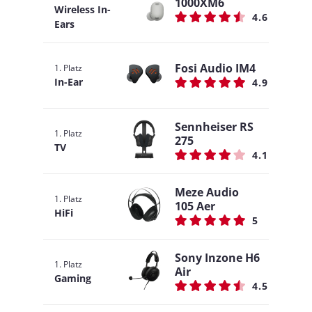
1000XM6
Wireless In-
4.6
Ears
Fosi Audio IM4
1. Platz
In-Ear
4.9
Sennheiser RS
1. Platz
275
TV
4.1
Meze Audio
1. Platz
105 Aer
HiFi
5
Sony Inzone H6
1. Platz
Air
Gaming
4.5