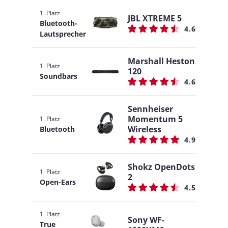
1. Platz
JBL XTREME 5
Bluetooth-
4.6
Lautsprecher
Marshall Heston
1. Platz
120
Soundbars
4.6
Sennheiser
Momentum 5
1. Platz
Wireless
Bluetooth
4.9
Shokz OpenDots
1. Platz
2
Open-Ears
4.5
1. Platz
Sony WF-
True