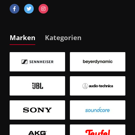
Marken
Kategorien
B
Sm
T