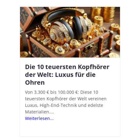
Die 10 teuersten Kopfhörer
Apple AirPods Pro 2 und iOS
I
B
–
der Welt: Luxus für die
18.1: So richtet ihr das neue
K
A
Ohren
Hörgeräte-Feature ein
d
e
A
nn
Von 3.300 € bis 100.000 €: Diese 10
Mit iOS 18.1 und den AirPods Pro 2
In
teuersten Kopfhörer der Welt vereinen
verwandelt Apple seine In-Ear-Kopfhörer
Ko
e
We
Luxus, High-End-Technik und edelste
in kostengünstige Hörhilfen. In wenigen
ve
v
Materialien....
Schritten...
Ko
.
s
Weiterlesen...
Weiterlesen...
We