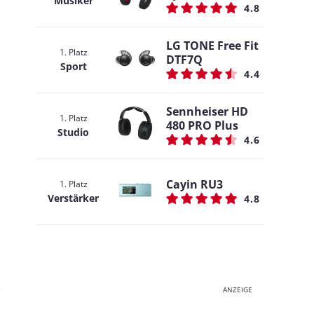
Musiker
4.8
LG TONE Free Fit
1. Platz
DTF7Q
Sport
4.4
Sennheiser HD
1. Platz
480 PRO Plus
Studio
4.6
Cayin RU3
1. Platz
Verstärker
4.8
ANZEIGE