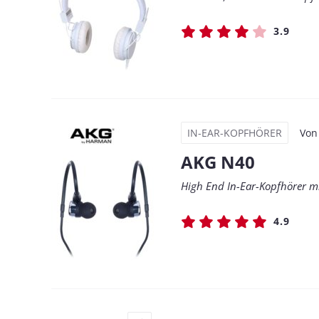
3.9
IN-EAR-KOPFHÖRER
Vo
AKG N40
High End In-Ear-Kopfhörer mi
4.9