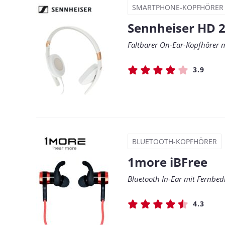
SMARTPHONE-KOPFHÖRER
Sennheiser HD 2
Faltbarer On-Ear-Kopfhörer 
3.9
BLUETOOTH-KOPFHÖRER
1more iBFree
Bluetooth In-Ear mit Fernbe
4.3