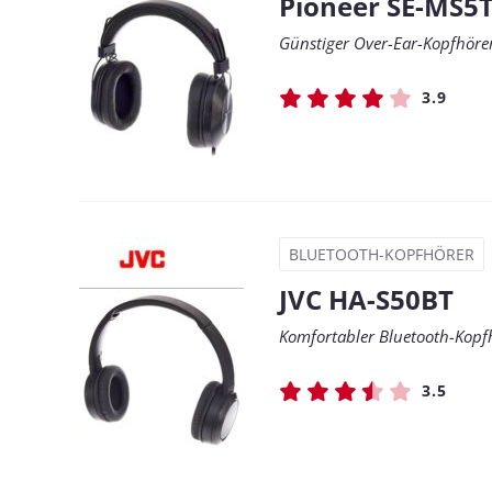
Pioneer SE-MS5
Günstiger Over-Ear-Kopfhöre
3.9
BLUETOOTH-KOPFHÖRER
JVC HA-S50BT
Komfortabler Bluetooth-Kopfh
3.5