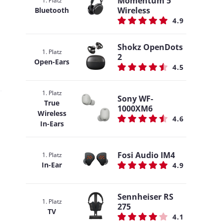
Momentum 5
1. Platz
Wireless
Bluetooth
4.9
Shokz OpenDots
1. Platz
2
Open-Ears
4.5
1. Platz
Sony WF-
True
1000XM6
Wireless
4.6
In-Ears
Fosi Audio IM4
1. Platz
In-Ear
4.9
Sennheiser RS
1. Platz
275
TV
4.1