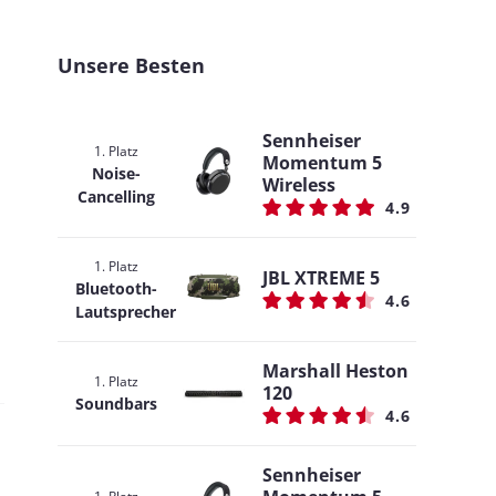
Unsere Besten
Sennheiser
1. Platz
Momentum 5
Noise-
Wireless
Cancelling
4.9
1. Platz
JBL XTREME 5
Bluetooth-
4.6
Lautsprecher
Marshall Heston
1. Platz
120
Soundbars
4.6
Sennheiser