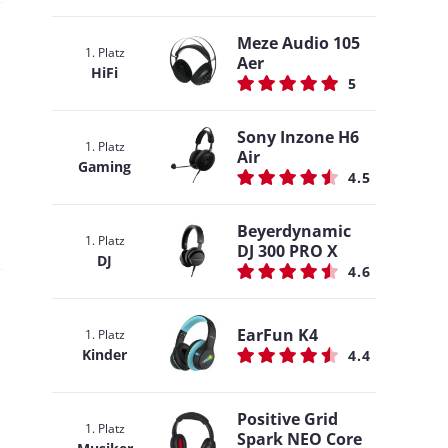
Meze Audio 105
1. Platz
Aer
HiFi
5
Sony Inzone H6
1. Platz
Air
Gaming
4.5
Beyerdynamic
1. Platz
DJ 300 PRO X
DJ
4.6
EarFun K4
1. Platz
Kinder
4.4
Positive Grid
1. Platz
Spark NEO Core