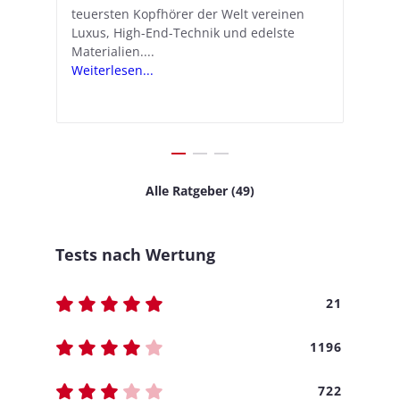
teuersten Kopfhörer der Welt vereinen
verwandelt Apple seine In-Ear-Kopfhörer
Ko
e
We
Luxus, High-End-Technik und edelste
in kostengünstige Hörhilfen. In wenigen
ve
v
Materialien....
Schritten...
Ko
.
s
Weiterlesen...
Weiterlesen...
We
Alle Ratgeber (49)
Tests nach Wertung
21
1196
722