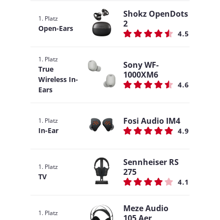
Shokz OpenDots
1. Platz
2
Open-Ears
4.5
1. Platz
Sony WF-
True
1000XM6
Wireless In-
4.6
Ears
Fosi Audio IM4
1. Platz
In-Ear
4.9
Sennheiser RS
1. Platz
275
TV
4.1
Meze Audio
1. Platz
105 Aer