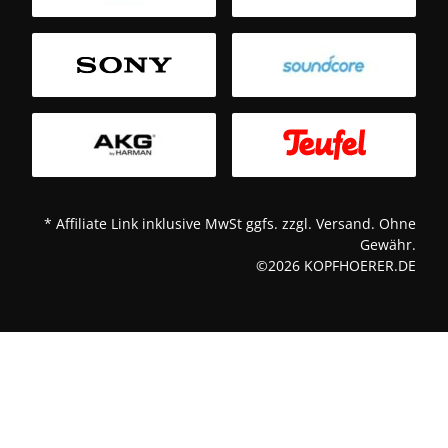
T
* Affiliate Link inklusive MwSt ggfs. zzgl. Versand. Ohne
Gewähr.
©2026 KOPFHOERER.DE