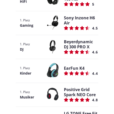
HiFi
5
Sony Inzone H6
1. Platz
Air
Gaming
4.5
Beyerdynamic
1. Platz
DJ 300 PRO X
DJ
4.6
EarFun K4
1. Platz
Kinder
4.4
Positive Grid
1. Platz
Spark NEO Core
Musiker
4.8
LG TONE Free Fit