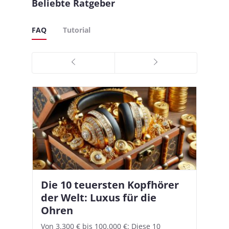
Beliebte Ratgeber
FAQ
Tutorial
Die 10 teuersten Kopfhörer
Apple AirPods Pro 2 und iOS
I
B
–
der Welt: Luxus für die
18.1: So richtet ihr das neue
K
A
Ohren
Hörgeräte-Feature ein
d
e
A
nn
Von 3.300 € bis 100.000 €: Diese 10
Mit iOS 18.1 und den AirPods Pro 2
In