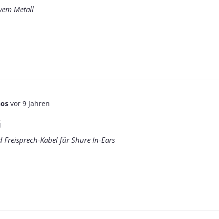
vem Metall
os
vor 9 Jahren
G
Freisprech-Kabel für Shure In-Ears