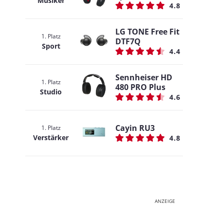
Musiker
4.8
LG TONE Free Fit
1. Platz
DTF7Q
Sport
4.4
Sennheiser HD
1. Platz
480 PRO Plus
Studio
4.6
Cayin RU3
1. Platz
Verstärker
4.8
ANZEIGE