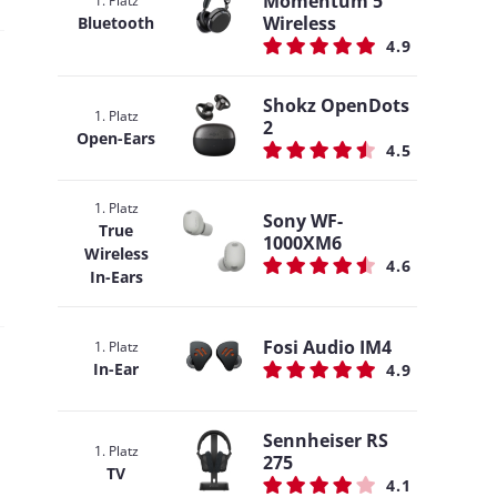
Momentum 5
1. Platz
Wireless
Bluetooth
4.9
Shokz OpenDots
1. Platz
2
Open-Ears
4.5
1. Platz
Sony WF-
True
1000XM6
Wireless
4.6
In-Ears
Fosi Audio IM4
1. Platz
In-Ear
4.9
Sennheiser RS
1. Platz
275
TV
4.1