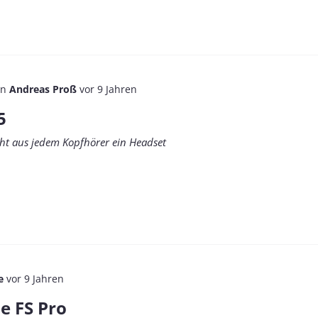
on
Andreas Proß
vor 9 Jahren
5
t aus jedem Kopfhörer ein Headset
e
vor 9 Jahren
e FS Pro