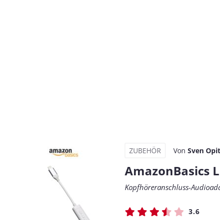
ZUBEHÖR
Von
Sven Opi
AmazonBasics L
Kopfhöreranschluss-Audioada
3.6