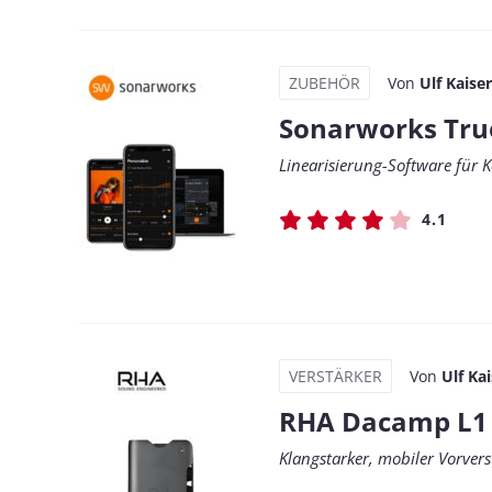
ZUBEHÖR
Von
Ulf Kaiser
Sonarworks Tru
Linearisierung-Software für 
4.1
VERSTÄRKER
Von
Ulf Ka
RHA Dacamp L1
Klangstarker, mobiler Vorver