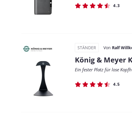
4.3
STÄNDER
Von
Ralf Willk
König & Meyer K
Ein fester Platz für lose Kopf
4.5