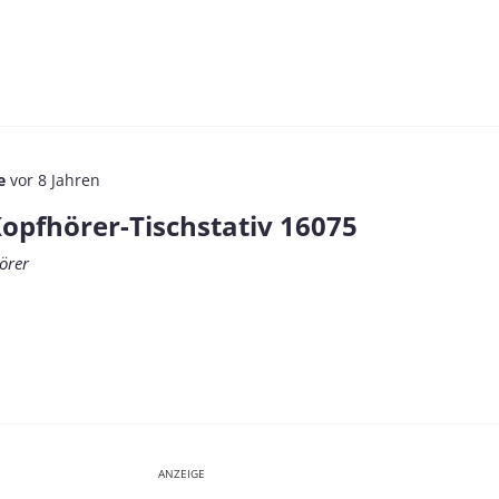
e
vor 8 Jahren
opfhörer-Tischstativ 16075
hörer
ANZEIGE