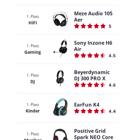
Meze Audio 105
1. Platz
Aer
HiFi
5
Sony Inzone H6
1. Platz
Air
Gaming
4.5
Beyerdynamic
1. Platz
DJ 300 PRO X
DJ
4.6
EarFun K4
1. Platz
Kinder
4.4
Positive Grid
1. Platz
Spark NEO Core