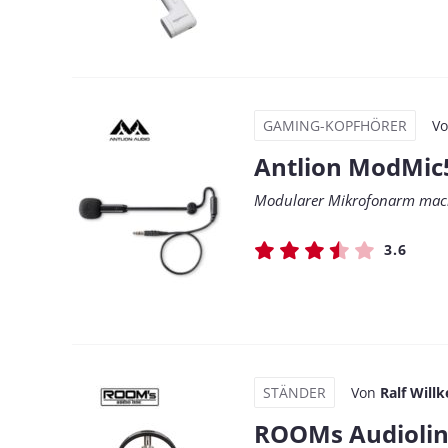
GAMING-KOPFHÖRER
V
Antlion ModMic
Modularer Mikrofonarm mach
3.6
STÄNDER
Von
Ralf Willk
ROOMs Audiolin