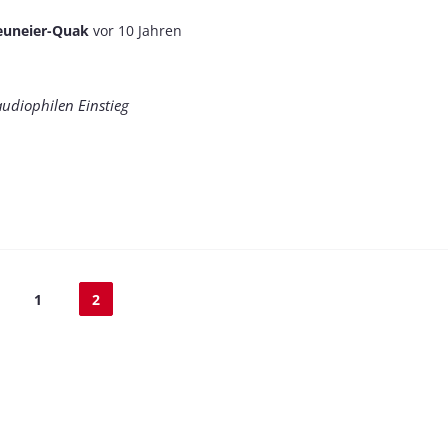
euneier-Quak
vor 10 Jahren
audiophilen Einstieg
1
2