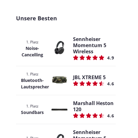
Unsere Besten
Sennheiser
1. Platz
Momentum 5
Noise-
Wireless
Cancelling
4.9
1. Platz
JBL XTREME 5
Bluetooth-
4.6
Lautsprecher
Marshall Heston
1. Platz
120
Soundbars
4.6
Sennheiser