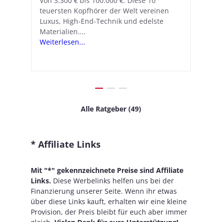
Von 3.300 € bis 100.000 €: Diese 10
Mit iOS 18.1 und den AirPods Pro 2
In
teuersten Kopfhörer der Welt vereinen
verwandelt Apple seine In-Ear-Kopfhörer
Ko
e
We
Luxus, High-End-Technik und edelste
in kostengünstige Hörhilfen. In wenigen
ve
v
Materialien....
Schritten...
Ko
.
s
Weiterlesen...
Weiterlesen...
We
Alle Ratgeber (49)
* Affiliate Links
Mit "*" gekennzeichnete Preise sind Affiliate
Links.
Diese Werbelinks helfen uns bei der
Finanzierung unserer Seite. Wenn ihr etwas
über diese Links kauft, erhalten wir eine kleine
Provision, der Preis bleibt für euch aber immer