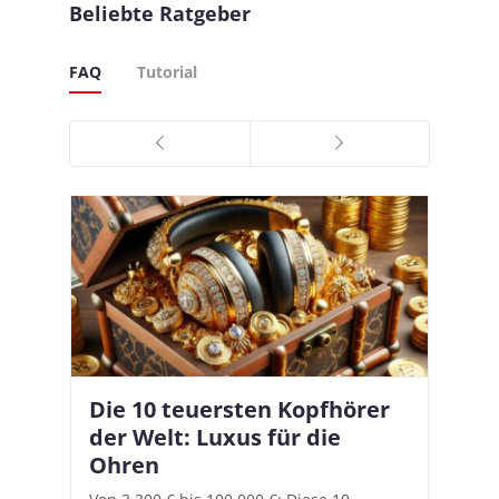
Beliebte Ratgeber
FAQ
Tutorial
Die 10 teuersten Kopfhörer
Apple AirPods Pro 2 und iOS
I
B
–
der Welt: Luxus für die
18.1: So richtet ihr das neue
K
A
Ohren
Hörgeräte-Feature ein
d
e
A
nn