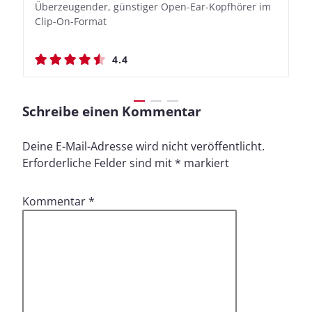
Überzeugender, günstiger Open-Ear-Kopfhörer im
Bassbetonte True Wireless In-Ears mit cleveren
Stylischer Over-Ear mit sattem Klang und
Stylischer Over-Ear mit sattem Klang und
Clip-On-Format
Aufnahmefunktionen
beeindruckender Ausdauer
beeindruckender Ausdauer
4.4
4.4
4.5
4.5
Schreibe einen Kommentar
Deine E-Mail-Adresse wird nicht veröffentlicht.
Erforderliche Felder sind mit
*
markiert
Kommentar
*