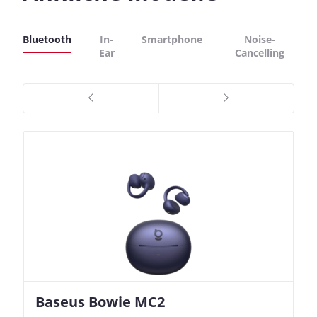
Bluetooth
In-
Smartphone
Noise-
Ear
Cancelling
Baseus Bowie MC2
Nothing Ear (3a)
JBL Live 780NC
JBL Live 780NC