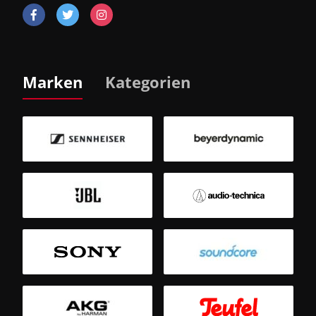
Marken
Kategorien
B
Sm
T