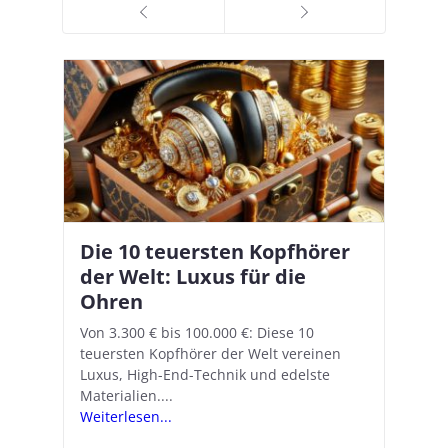
Die 10 teuersten Kopfhörer
Apple AirPods Pro 2 und iOS
I
B
–
der Welt: Luxus für die
18.1: So richtet ihr das neue
K
A
Ohren
Hörgeräte-Feature ein
d
e
A
nn
Von 3.300 € bis 100.000 €: Diese 10
Mit iOS 18.1 und den AirPods Pro 2
In
teuersten Kopfhörer der Welt vereinen
verwandelt Apple seine In-Ear-Kopfhörer
Ko
e
We
Luxus, High-End-Technik und edelste
in kostengünstige Hörhilfen. In wenigen
ve
v
Materialien....
Schritten...
Ko
.
s
Weiterlesen...
Weiterlesen...
We