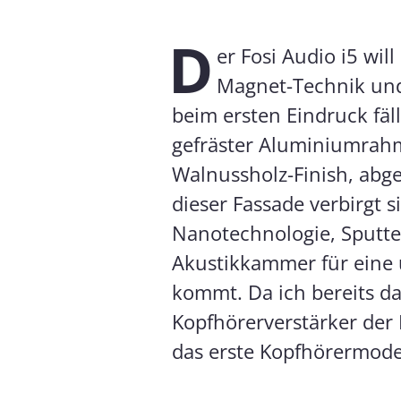
D
er Fosi Audio i5 wil
Magnet-Technik und
beim ersten Eindruck fäll
gefräster Aluminiumrahm
Walnussholz-Finish, abg
dieser Fassade verbirgt s
Nanotechnologie, Sputt
Akustikkammer für eine 
kommt. Da ich bereits d
Kopfhörerverstärker der 
das erste Kopfhörermodel