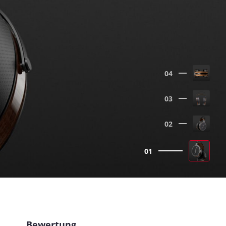
04
03
02
01
Bewertung