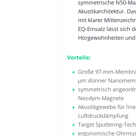
symmetrische N50-Mag
Akustikarchitektur. Da
mit klarer Mittenzeich
EQ-Einsatz lässt sich 
Hörgewohnheiten und
Vorteile:
Große 97-mm-Membra
µm dünner Nanomem
symmetrisch angeordn
Neodym-Magnete
Akustikgewebe für line
Luftdruckdämpfung
Target Sputtering-Tec
ergonomische Ohrmus