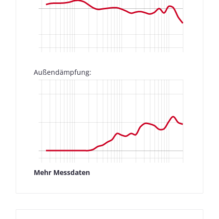
Außendämpfung:
Messdaten für Ultrasone
Signature Pro
Fast jeder Test-Kopfhörer wird von uns geprüft:
Neben der Ermittlung des Frequenzgangs, dem
Herzstück unserer Messungen, messen wir auch die
Auswirkungen der Geräusche, die von außen nach
innen dringen.
Mehr Messdaten
Frequenzgang: Einfach
Frequenzgang: Detail
Außendämpfung