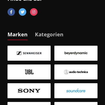
Marken
Kategorien
B
Sm
T