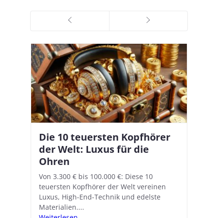
Die 10 teuersten Kopfhörer
Apple AirPods Pro 2 und iOS
I
B
–
der Welt: Luxus für die
18.1: So richtet ihr das neue
K
A
Ohren
Hörgeräte-Feature ein
d
e
A
nn
Von 3.300 € bis 100.000 €: Diese 10
Mit iOS 18.1 und den AirPods Pro 2
In
teuersten Kopfhörer der Welt vereinen
verwandelt Apple seine In-Ear-Kopfhörer
Ko
e
We
Luxus, High-End-Technik und edelste
in kostengünstige Hörhilfen. In wenigen
ve
v
Materialien....
Schritten...
Ko
.
s
Weiterlesen...
Weiterlesen...
We