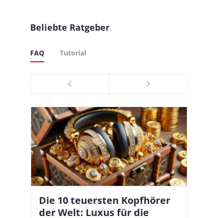
Beliebte Ratgeber
FAQ
Tutorial
Die 10 teuersten Kopfhörer
Apple AirPods Pro 2 und iOS
I
B
–
der Welt: Luxus für die
18.1: So richtet ihr das neue
K
A