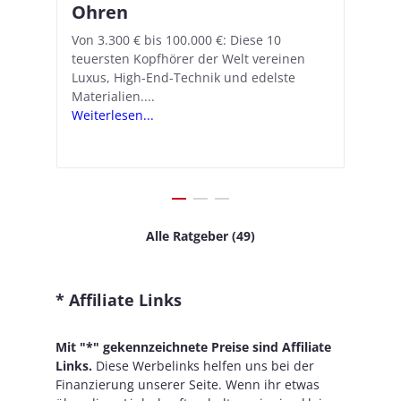
Ohren
Hörgeräte-Feature ein
d
e
A
nn
Von 3.300 € bis 100.000 €: Diese 10
Mit iOS 18.1 und den AirPods Pro 2
In
teuersten Kopfhörer der Welt vereinen
verwandelt Apple seine In-Ear-Kopfhörer
Ko
e
We
Luxus, High-End-Technik und edelste
in kostengünstige Hörhilfen. In wenigen
ve
v
Materialien....
Schritten...
Ko
.
s
Weiterlesen...
Weiterlesen...
We
Alle Ratgeber (49)
* Affiliate Links
Mit "*" gekennzeichnete Preise sind Affiliate
Links.
Diese Werbelinks helfen uns bei der
Finanzierung unserer Seite. Wenn ihr etwas