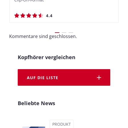
4.4
4.4
4.5
4.5
Kommentare sind geschlossen.
Kopfhörer vergleichen
AUF DIE LISTE
Beliebte News
PRODUKT