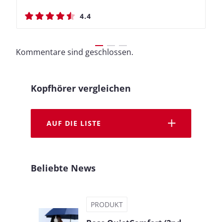
4.4
4.4
4.5
4.5
Kommentare sind geschlossen.
Kopfhörer vergleichen
AUF DIE LISTE
Beliebte News
PRODUKT