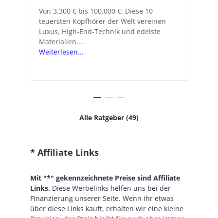
A
nn
Von 3.300 € bis 100.000 €: Diese 10
Mit iOS 18.1 und den AirPods Pro 2
In
teuersten Kopfhörer der Welt vereinen
verwandelt Apple seine In-Ear-Kopfhörer
Ko
e
We
Luxus, High-End-Technik und edelste
in kostengünstige Hörhilfen. In wenigen
ve
v
Materialien....
Schritten...
Ko
.
s
Weiterlesen...
Weiterlesen...
We
Alle Ratgeber (49)
* Affiliate Links
Mit "*" gekennzeichnete Preise sind Affiliate
Links.
Diese Werbelinks helfen uns bei der
Finanzierung unserer Seite. Wenn ihr etwas
über diese Links kauft, erhalten wir eine kleine