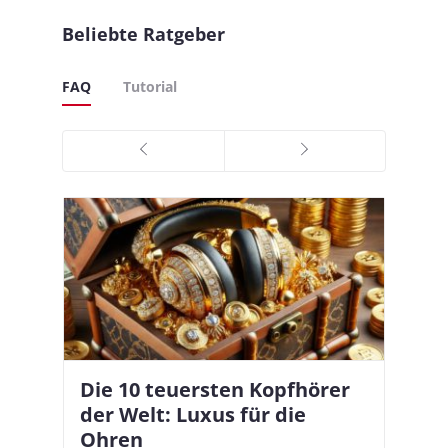
Beliebte Ratgeber
FAQ
Tutorial
Die 10 teuersten Kopfhörer
Apple AirPods Pro 2 und iOS
I
B
–
der Welt: Luxus für die
18.1: So richtet ihr das neue
K
A
Ohren
Hörgeräte-Feature ein
d
e