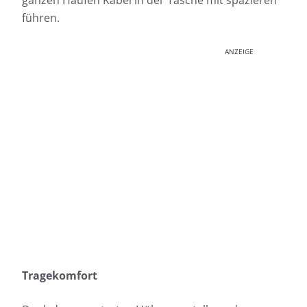
ganzen Haufen Kabel in der Tasche mit spazieren
führen.
ANZEIGE
Tragekomfort