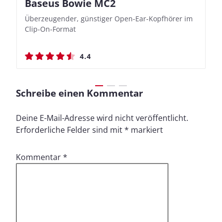
Baseus Bowie MC2
Nothing Ear (3a)
JBL Live 780NC
JBL Live 780NC
Überzeugender, günstiger Open-Ear-Kopfhörer im
Bassbetonte True Wireless In-Ears mit cleveren
Stylischer Over-Ear mit sattem Klang und
Stylischer Over-Ear mit sattem Klang und
Clip-On-Format
Aufnahmefunktionen
beeindruckender Ausdauer
beeindruckender Ausdauer
4.4
4.4
4.5
4.5
Schreibe einen Kommentar
Deine E-Mail-Adresse wird nicht veröffentlicht.
Erforderliche Felder sind mit
*
markiert
Kommentar
*