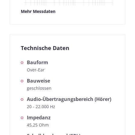
Messdaten für Audio-Technica
Mehr Messdaten
ATH-910 Pro
Fast jeder Test-Kopfhörer wird von uns geprüft:
Neben der Ermittlung des Frequenzgangs, dem
Herzstück unserer Messungen, messen wir auch die
Technische Daten
Auswirkungen der Geräusche, die von außen nach
innen dringen.
Frequenzgang: Einfach
Bauform
Frequenzgang: Detail
Over-Ear
Außendämpfung
Bauweise
geschlossen
Audio-Übertragungsbereich (Hörer)
20 - 22.000 Hz
Impedanz
45,25 Ohm