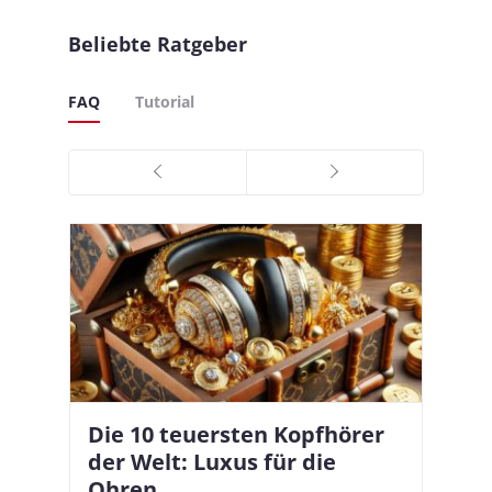
Beliebte Ratgeber
FAQ
Tutorial
Die 10 teuersten Kopfhörer
Apple AirPods Pro 2 und iOS
I
B
–
der Welt: Luxus für die
18.1: So richtet ihr das neue
K
A
Ohren
Hörgeräte-Feature ein
d
e