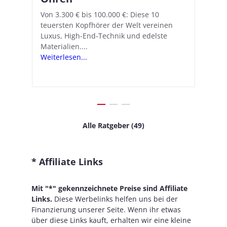
A
nn
Von 3.300 € bis 100.000 €: Diese 10
Mit iOS 18.1 und den AirPods Pro 2
In
teuersten Kopfhörer der Welt vereinen
verwandelt Apple seine In-Ear-Kopfhörer
Ko
e
We
Luxus, High-End-Technik und edelste
in kostengünstige Hörhilfen. In wenigen
ve
v
Materialien....
Schritten...
Ko
.
s
Weiterlesen...
Weiterlesen...
We
Alle Ratgeber (49)
* Affiliate Links
Mit "*" gekennzeichnete Preise sind Affiliate
Links.
Diese Werbelinks helfen uns bei der
Finanzierung unserer Seite. Wenn ihr etwas
über diese Links kauft, erhalten wir eine kleine