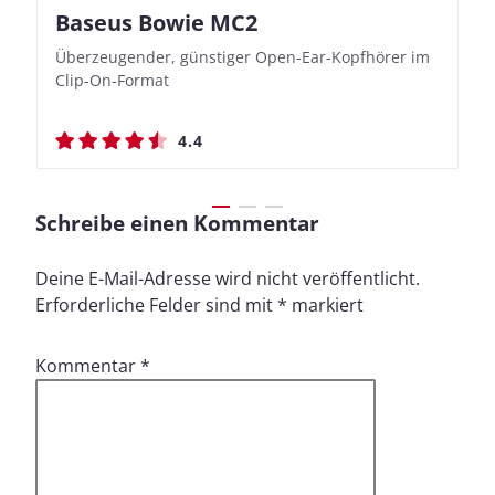
Baseus Bowie MC2
Nothing Ear (3a)
JBL Live 780NC
JBL Live 780NC
Überzeugender, günstiger Open-Ear-Kopfhörer im
Bassbetonte True Wireless In-Ears mit cleveren
Stylischer Over-Ear mit sattem Klang und
Stylischer Over-Ear mit sattem Klang und
Clip-On-Format
Aufnahmefunktionen
beeindruckender Ausdauer
beeindruckender Ausdauer
4.4
4.4
4.5
4.5
Schreibe einen Kommentar
Deine E-Mail-Adresse wird nicht veröffentlicht.
Erforderliche Felder sind mit
*
markiert
Kommentar
*