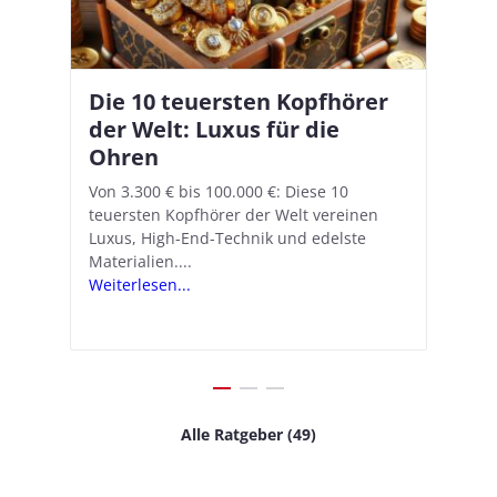
Die 10 teuersten Kopfhörer
Apple AirPods Pro 2 und iOS
I
B
–
der Welt: Luxus für die
18.1: So richtet ihr das neue
K
A
Ohren
Hörgeräte-Feature ein
d
e
A
nn
Von 3.300 € bis 100.000 €: Diese 10
Mit iOS 18.1 und den AirPods Pro 2
In
teuersten Kopfhörer der Welt vereinen
verwandelt Apple seine In-Ear-Kopfhörer
Ko
e
We
Luxus, High-End-Technik und edelste
in kostengünstige Hörhilfen. In wenigen
ve
v
Materialien....
Schritten...
Ko
.
s
Weiterlesen...
Weiterlesen...
We
Alle Ratgeber (49)