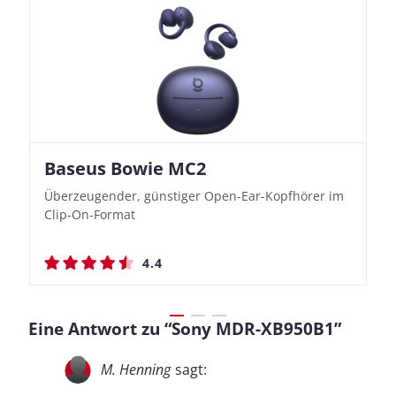
Baseus Bowie MC2
Nothing Ear (3a)
JBL Live 780NC
JBL Live 780NC
Überzeugender, günstiger Open-Ear-Kopfhörer im
Bassbetonte True Wireless In-Ears mit cleveren
Stylischer Over-Ear mit sattem Klang und
Stylischer Over-Ear mit sattem Klang und
Clip-On-Format
Aufnahmefunktionen
beeindruckender Ausdauer
beeindruckender Ausdauer
4.4
4.4
4.5
4.5
Eine Antwort zu “Sony MDR-XB950B1”
M. Henning
sagt: