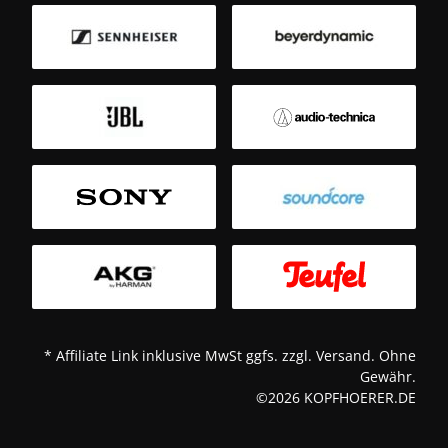
B
Sm
T
* Affiliate Link inklusive MwSt ggfs. zzgl. Versand. Ohne
Gewähr.
©2026 KOPFHOERER.DE