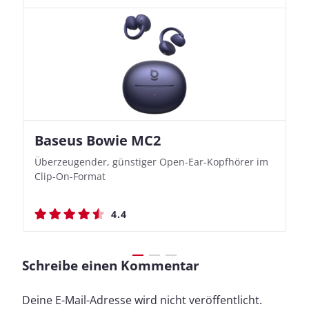
Baseus Bowie MC2
Nothing Ear (3a)
JBL Live 780NC
JBL Live 780NC
Überzeugender, günstiger Open-Ear-Kopfhörer im
Bassbetonte True Wireless In-Ears mit cleveren
Stylischer Over-Ear mit sattem Klang und
Stylischer Over-Ear mit sattem Klang und
Clip-On-Format
Aufnahmefunktionen
beeindruckender Ausdauer
beeindruckender Ausdauer
4.4
4.4
4.5
4.5
Schreibe einen Kommentar
Deine E-Mail-Adresse wird nicht veröffentlicht.