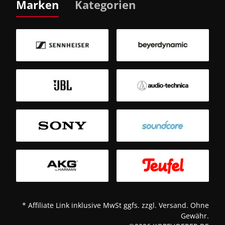
Marken
Kategorien
B
Sm
T
* Affiliate Link inklusive MwSt ggfs. zzgl. Versand. Ohne
Gewähr.