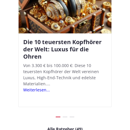
Die 10 teuersten Kopfhörer
Apple AirPods Pro 2 und iOS
I
B
–
der Welt: Luxus für die
18.1: So richtet ihr das neue
K
A
Ohren
Hörgeräte-Feature ein
d
e
A
nn
Von 3.300 € bis 100.000 €: Diese 10
Mit iOS 18.1 und den AirPods Pro 2
In
teuersten Kopfhörer der Welt vereinen
verwandelt Apple seine In-Ear-Kopfhörer
Ko
e
We
Luxus, High-End-Technik und edelste
in kostengünstige Hörhilfen. In wenigen
ve
v
Materialien....
Schritten...
Ko
.
s
Weiterlesen...
Weiterlesen...
We
Alle Ratgeber (49)