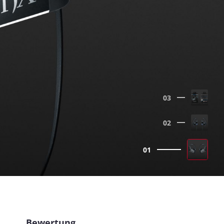
03
02
01
Bewertung