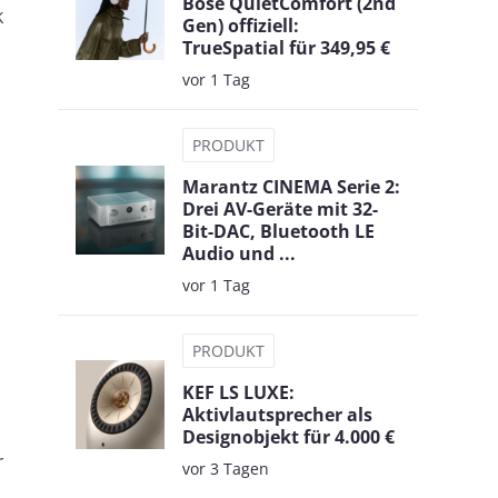
Bose QuietComfort (2nd
k
Gen) offiziell:
TrueSpatial für 349,95 €
vor 1 Tag
PRODUKT
Marantz CINEMA Serie 2:
Drei AV-Geräte mit 32-
Bit-DAC, Bluetooth LE
Audio und ...
vor 1 Tag
PRODUKT
KEF LS LUXE:
Aktivlautsprecher als
Designobjekt für 4.000 €
r
vor 3 Tagen