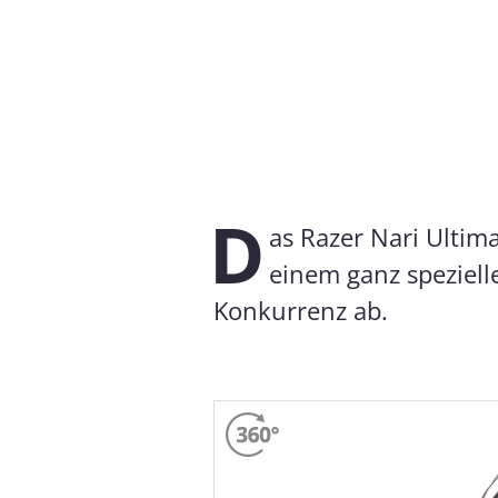
Messdaten für Raze
Fast jeder Test-Kopfhörer wird
messen wir auch die Auswirkun
D
as Razer Nari Ultima
Frequenzgang: Einfach
Freq
einem ganz speziell
Konkurrenz ab.