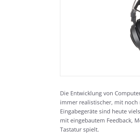
Anhand des Frequenzgangs lasse
allem geschlossene Systeme werden
Messkurve bildet den hörbaren B
ren können. Noise-Cancelling-
einfachen Ansicht zusätzlich no
beurteilen.
Die Entwicklung von Computers
immer realistischer, mit noch
Nähere Informationen zu den ko
Eingabegeräte sind heute viels
mit eingebautem Feedback, Mo
Tastatur spielt.