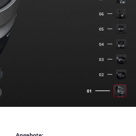
06
05
04
03
02
01
Angebote: