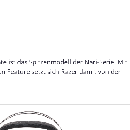
r Nari Ultimate
 von uns geprüft: Neben der Ermittlung des Frequenzgangs, dem 
gen der Geräusche, die von außen nach innen dringen.
te ist das Spitzenmodell der Nari-Serie. Mit
uenzgang: Detail
Außendämpfung
en Feature setzt sich Razer damit von der