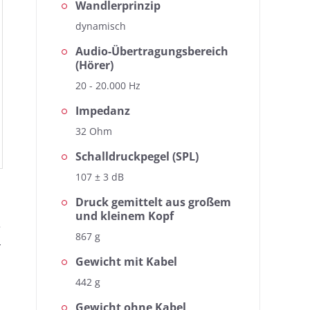
Wandlerprinzip
dynamisch
Audio-Übertragungsbereich
(Hörer)
20 - 20.000 Hz
Impedanz
32 Ohm
eiben. Die kopfhoerer.de-
Schalldruckpegel (SPL)
Anhand des Frequenzgangs lassen 
n Blick bieten wir mit der
107 ± 3 dB
Messkurve bildet den hörbaren Ber
en auf einem Blick zu
einfachen Ansicht zusätzlich noch
Druck gemittelt aus großem
beurteilen.
und kleinem Kopf
e
867 g
r
Gewicht mit Kabel
442 g
Gewicht ohne Kabel