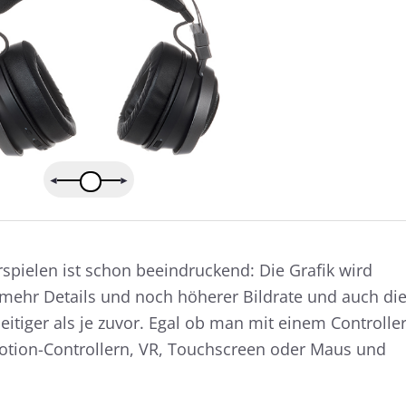
n sich die klanglichen Eigenschaften eines Kopfhörers gut beschr
ereich als Frequenzgang in Form einer Kurve ab. Für den schnelle
ch die Möglichkeit, die klanglichen Eigenschaften des Testkandidat
pielen ist schon beeindruckend: Die Grafik wird
 mehr Details und noch höherer Bildrate und auch di
pfhoerer.de-Messungen findet ihr hier:
So testen wir
eitiger als je zuvor. Egal ob man mit einem Controlle
tion-Controllern, VR, Touchscreen oder Maus und