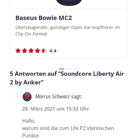
Baseus Bowie MC2
Nothing Ear (3a)
JBL Live 780NC
JBL Live 780NC
Überzeugender, günstiger Open-Ear-Kopfhörer im
Bassbetonte True Wireless In-Ears mit cleveren
Stylischer Over-Ear mit sattem Klang und
Stylischer Over-Ear mit sattem Klang und
Clip-On-Format
Aufnahmefunktionen
beeindruckender Ausdauer
beeindruckender Ausdauer
4.4
4.4
4.5
4.5
5 Antworten auf “Soundcore Liberty Air
2 by Anker”
Marcus Schwarz
sagt:
28. März 2021 um 15:53 Uhr
Hallo,
warum sind die zum Life P2 identischen
Punkte: