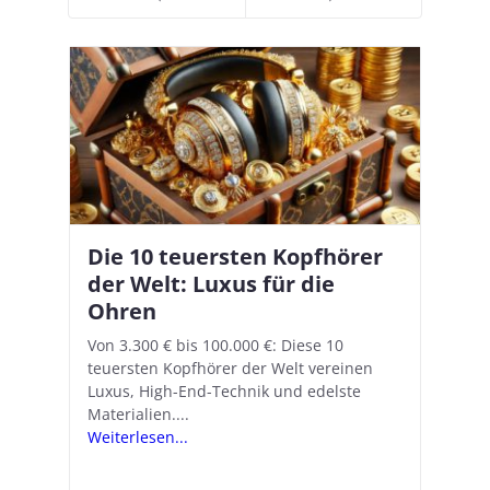
Die 10 teuersten Kopfhörer
Apple AirPods Pro 2 und iOS
I
B
–
der Welt: Luxus für die
18.1: So richtet ihr das neue
K
A
Ohren
Hörgeräte-Feature ein
d
e
A
nn
Von 3.300 € bis 100.000 €: Diese 10
Mit iOS 18.1 und den AirPods Pro 2
In
teuersten Kopfhörer der Welt vereinen
verwandelt Apple seine In-Ear-Kopfhörer
Ko
e
We
Luxus, High-End-Technik und edelste
in kostengünstige Hörhilfen. In wenigen
ve
v
Materialien....
Schritten...
Ko
.
s
Weiterlesen...
Weiterlesen...
We