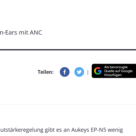
In-Ears mit ANC
Teilen:
|
autstärkeregelung gibt es an Aukeys EP-N5 wenig