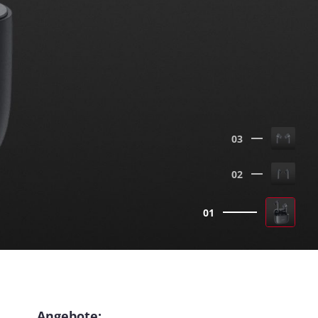
03
02
01
Angebote: