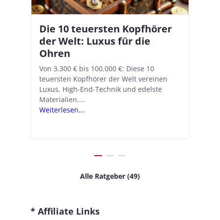
Die 10 teuersten Kopfhörer
Apple AirPods Pro 2 und iOS
I
B
–
der Welt: Luxus für die
18.1: So richtet ihr das neue
K
A
Ohren
Hörgeräte-Feature ein
d
e
A
nn
Von 3.300 € bis 100.000 €: Diese 10
Mit iOS 18.1 und den AirPods Pro 2
In
teuersten Kopfhörer der Welt vereinen
verwandelt Apple seine In-Ear-Kopfhörer
Ko
e
We
Luxus, High-End-Technik und edelste
in kostengünstige Hörhilfen. In wenigen
ve
v
Materialien....
Schritten...
Ko
.
s
Weiterlesen...
Weiterlesen...
We
Alle Ratgeber (49)
* Affiliate Links