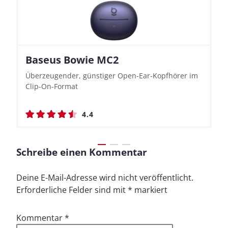
Baseus Bowie MC2
Nothing Ear (3a)
JBL Live 780NC
JBL Live 780NC
Überzeugender, günstiger Open-Ear-Kopfhörer im
Bassbetonte True Wireless In-Ears mit cleveren
Stylischer Over-Ear mit sattem Klang und
Stylischer Over-Ear mit sattem Klang und
Clip-On-Format
Aufnahmefunktionen
beeindruckender Ausdauer
beeindruckender Ausdauer
4.4
4.4
4.5
4.5
Schreibe einen Kommentar
Deine E-Mail-Adresse wird nicht veröffentlicht.
Erforderliche Felder sind mit
*
markiert
Kommentar
*