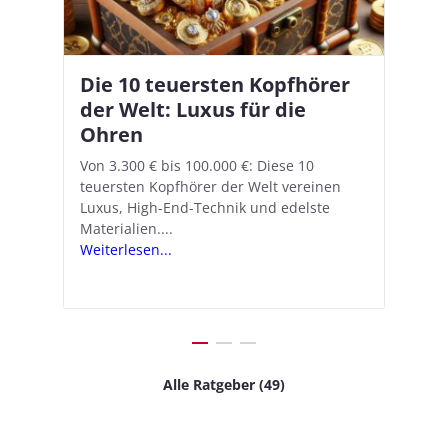
Die 10 teuersten Kopfhörer
Apple AirPods Pro 2 und iOS
I
B
–
der Welt: Luxus für die
18.1: So richtet ihr das neue
K
A
Ohren
Hörgeräte-Feature ein
d
e
A
nn
Von 3.300 € bis 100.000 €: Diese 10
Mit iOS 18.1 und den AirPods Pro 2
In
teuersten Kopfhörer der Welt vereinen
verwandelt Apple seine In-Ear-Kopfhörer
Ko
e
We
Luxus, High-End-Technik und edelste
in kostengünstige Hörhilfen. In wenigen
ve
v
Materialien....
Schritten...
Ko
.
s
Weiterlesen...
Weiterlesen...
We
Alle Ratgeber (49)