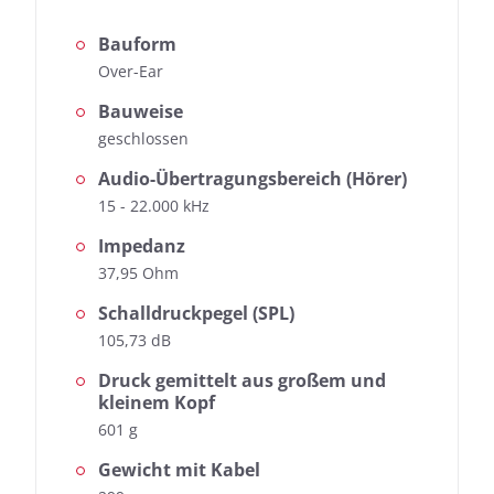
Bauform
Over-Ear
Messdaten für House of
Bauweise
Marley Liberate XL BT
geschlossen
Audio-Übertragungsbereich (Hörer)
Fast jeder Test-Kopfhörer wird von uns geprüft:
15 - 22.000 kHz
Neben der Ermittlung des Frequenzgangs, dem
Herzstück unserer Messungen, messen wir auch die
Impedanz
Auswirkungen der Geräusche, die von außen nach
37,95 Ohm
innen dringen.
Frequenzgang: Einfach
Schalldruckpegel (SPL)
Frequenzgang: Detail
105,73 dB
Außendämpfung
Druck gemittelt aus großem und
kleinem Kopf
601 g
Gewicht mit Kabel