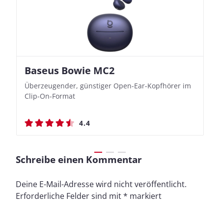
Baseus Bowie MC2
Nothing Ear (3a)
JBL Live 780NC
JBL Live 780NC
Überzeugender, günstiger Open-Ear-Kopfhörer im
Bassbetonte True Wireless In-Ears mit cleveren
Stylischer Over-Ear mit sattem Klang und
Stylischer Over-Ear mit sattem Klang und
Clip-On-Format
Aufnahmefunktionen
beeindruckender Ausdauer
beeindruckender Ausdauer
4.4
4.4
4.5
4.5
Schreibe einen Kommentar
Deine E-Mail-Adresse wird nicht veröffentlicht.
Erforderliche Felder sind mit
*
markiert