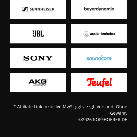
B
Sm
T
* Affiliate Link inklusive MwSt ggfs. zzgl. Versand. Ohne
Gewähr.
©2026 KOPFHOERER.DE