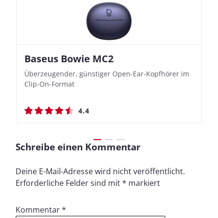
Baseus Bowie MC2
Nothing Ear (3a)
JBL Live 780NC
JBL Live 780NC
Überzeugender, günstiger Open-Ear-Kopfhörer im
Bassbetonte True Wireless In-Ears mit cleveren
Stylischer Over-Ear mit sattem Klang und
Stylischer Over-Ear mit sattem Klang und
Clip-On-Format
Aufnahmefunktionen
beeindruckender Ausdauer
beeindruckender Ausdauer
4.4
4.4
4.5
4.5
Schreibe einen Kommentar
Deine E-Mail-Adresse wird nicht veröffentlicht.
Erforderliche Felder sind mit
*
markiert
Kommentar
*