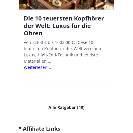
Die 10 teuersten Kopfhörer
Apple AirPods Pro 2 und iOS
I
B
–
der Welt: Luxus für die
18.1: So richtet ihr das neue
K
A
Ohren
Hörgeräte-Feature ein
d
e
A
nn
Von 3.300 € bis 100.000 €: Diese 10
Mit iOS 18.1 und den AirPods Pro 2
In
teuersten Kopfhörer der Welt vereinen
verwandelt Apple seine In-Ear-Kopfhörer
Ko
e
We
Luxus, High-End-Technik und edelste
in kostengünstige Hörhilfen. In wenigen
ve
v
Materialien....
Schritten...
Ko
.
s
Weiterlesen...
Weiterlesen...
We
Alle Ratgeber (49)
* Affiliate Links