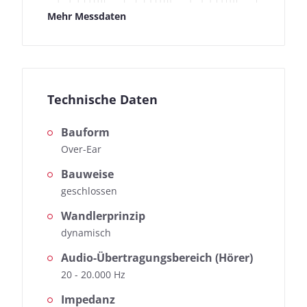
Testka
Mehr Messdaten
Nähere Informationen zu den kopfhoerer.de-
Messungen findet ihr hier:
So testen wir
Technische Daten
Bauform
Over-Ear
Bauweise
geschlossen
Wandlerprinzip
dynamisch
Audio-Übertragungsbereich (Hörer)
20 - 20.000 Hz
Impedanz