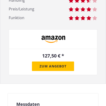
Handling
Preis/Leistung
Funktion
127,50 € *
ZUM ANGEBOT
Messdaten für Mackie MC-350
Fast jeder Test-Kopfhörer wird von uns geprüft:
Neben der Ermittlung des Frequenzgangs, dem
Herzstück unserer Messungen, messen wir auch die
Auswirkungen der Geräusche, die von außen nach
Messdaten
innen dringen.