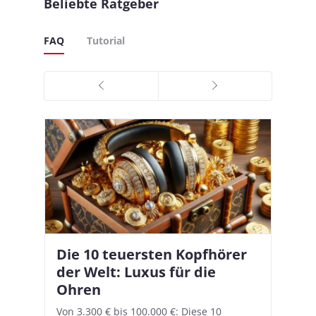
Beliebte Ratgeber
FAQ
Tutorial
Die 10 teuersten Kopfhörer
Apple AirPods Pro 2 und iOS
I
B
–
der Welt: Luxus für die
18.1: So richtet ihr das neue
K
A
Ohren
Hörgeräte-Feature ein
d
e
A
nn
Von 3.300 € bis 100.000 €: Diese 10
Mit iOS 18.1 und den AirPods Pro 2
In