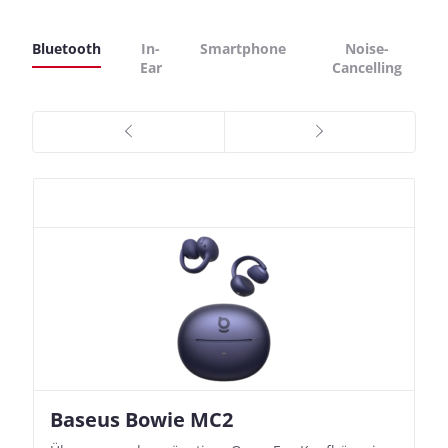
Bluetooth
In-
Smartphone
Noise-
Ear
Cancelling
Baseus Bowie MC2
Nothing Ear (3a)
JBL Live 780NC
JBL Live 780NC