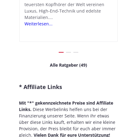
teuersten Kopfhörer der Welt vereinen
verwandelt Apple seine In-Ear-Kopfhörer
Ko
e
We
Luxus, High-End-Technik und edelste
in kostengünstige Hörhilfen. In wenigen
ve
v
Materialien....
Schritten...
Ko
.
s
Weiterlesen...
Weiterlesen...
We
Alle Ratgeber (49)
* Affiliate Links
Mit "*" gekennzeichnete Preise sind Affiliate
Links.
Diese Werbelinks helfen uns bei der
Finanzierung unserer Seite. Wenn ihr etwas
über diese Links kauft, erhalten wir eine kleine
Provision, der Preis bleibt für euch aber immer
gleich.
Vielen Dank für eure Unterstützung!