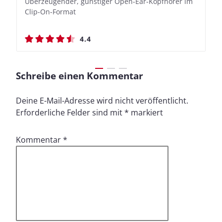
Überzeugender, günstiger Open-Ear-Kopfhörer im
Bassbetonte True Wireless In-Ears mit cleveren
Stylischer Over-Ear mit sattem Klang und
Stylischer Over-Ear mit sattem Klang und
Clip-On-Format
Aufnahmefunktionen
beeindruckender Ausdauer
beeindruckender Ausdauer
4.4
4.4
4.5
4.5
Schreibe einen Kommentar
Deine E-Mail-Adresse wird nicht veröffentlicht.
Erforderliche Felder sind mit
*
markiert
Kommentar
*