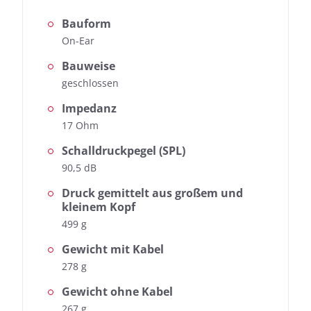
Inspiration Lite
Bauform
On-Ear
Fast jeder Test-Kopfhörer wird von uns geprüft:
Bauweise
Neben der Ermittlung des Frequenzgangs, dem
geschlossen
Herzstück unserer Messungen, messen wir auch die
Auswirkungen der Geräusche, die von außen nach
Impedanz
innen dringen.
17 Ohm
Frequenzgang: Einfach
Frequenzgang: Detail
Schalldruckpegel (SPL)
90,5 dB
Außendämpfung
Druck gemittelt aus großem und
kleinem Kopf
499 g
Gewicht mit Kabel
278 g
Gewicht ohne Kabel
267 g