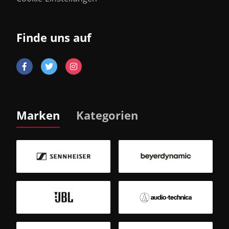
Finde uns auf
Marken
Kategorien
B
Sm